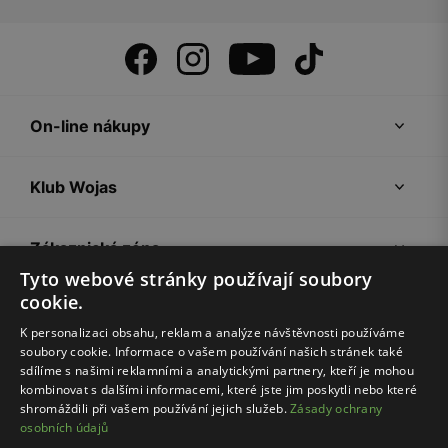
On-line nákupy
Klub Wojas
Zákaznická zóna
Tyto webové stránky používají soubory
cookie.
Společnost Wojas
K personalizaci obsahu, reklam a analýze návštěvnosti používáme
soubory cookie. Informace o vašem používání našich stránek také
Rady
sdílíme s našimi reklamními a analytickými partnery, kteří je mohou
kombinovat s dalšími informacemi, které jste jim poskytli nebo které
shromáždili při vašem používání jejich služeb.
Zásady ochrany
osobních údajů