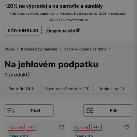
-20% na výprodej a na pantofle a sandály
* Sleva na pantofle, sandály a na výprodej. Nabídka platí do 12.08. v prodejnách
WOJAS i na www.wojas.cz
FINAL20
KÓD:
Zkopírujte kód
Wojas
Kožené boty dámské
Dámské kožené pantofle
Na jehlovém podpatku
3 produktů
Pantofle (101)
Bazénové Pantofle (19)
Mokasíny (1)
N
Třídit
Filtr
Výprodej
44%
Výprodej
44%
Pouze online
Pouze online