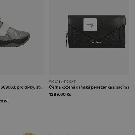
WOJAS / 91012-51
Kotníkové boty BARTEK 11689003, pro dívky, stříbrno-šedé
1399.00 Kč
20 Kč