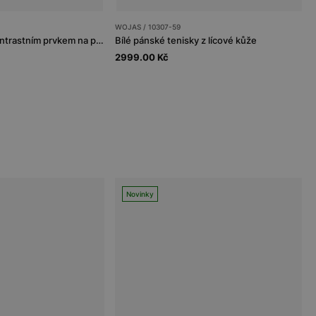
WOJAS / 10307-59
Bílé pánské sneakers s kontrastním prvkem na podrážce
Bílé pánské tenisky z lícové kůže
2999.00 Kč
Novinky