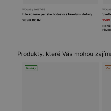
WOJAS / 10167-59
WOJAS 
Bílé kožené pánské botasky s hnědými detaily
2899.00 Kč
1599
Nejniž
Původn
Produkty, které Vás mohou zajím
Novinky
Out