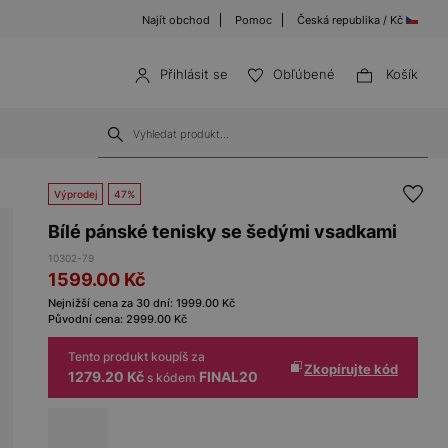
Najít obchod
Pomoc
Česká republika / Kč
Přihlásit se
Obľúbené
Košík
Výprodej
47%
Bílé pánské tenisky se šedými vsadkami
10302-79
1599.00
Kč
Nejnižší cena za 30 dní:
1999.00
Kč
Původní cena:
2999.00
Kč
Tento produkt koupíš za
Zkopírujte kód
1279.20 Kč
FINAL20
s kódem