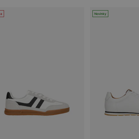
va
Novinky