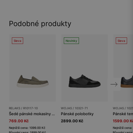
Podobné produkty
Sleva
Novinky
Sleva
RELAKS / R10117-10
WOJAS / 10321-71
WOJAS / 102
Šedé pánské mokasíny z materiálu MicroPOLYtex
Pánské polobotky
769.00 Kč
2899.00 Kč
1599.00 K
Nejnižší cena: 1099.00 Kč
Nejnižší cena
Původní cena: 1899.00 Kč
Původní cena