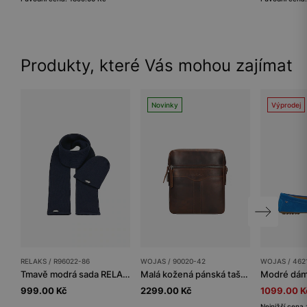
Produkty, které Vás mohou zajímat
Novinky
Výprodej
RELAKS / R96022-86
WOJAS / 90020-42
WOJAS / 462
Tmavě modrá sada RELAKS čepice + šála
Malá kožená pánská taška přes rameno v hnědé barvě
999.00 Kč
2299.00 Kč
1099.00 K
Nejnižší cena 