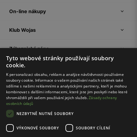
On-line nákupy
Klub Wojas
Zákaznická zóna
Tyto webové stránky používají soubory
cookie.
Společnost Wojas
K personalizaci obsahu, reklam a analýze návštěvnosti používáme
soubory cookie. Informace o vašem používání našich stránek také
Rady
sdílíme s našimi reklamními a analytickými partnery, kteří je mohou
kombinovat s dalšími informacemi, které jste jim poskytli nebo které
shromáždili při vašem používání jejich služeb.
Zásady ochrany
osobních údajů
NEZBYTNĚ NUTNÉ SOUBORY
VÝKONOVÉ SOUBORY
SOUBORY CÍLENÍ