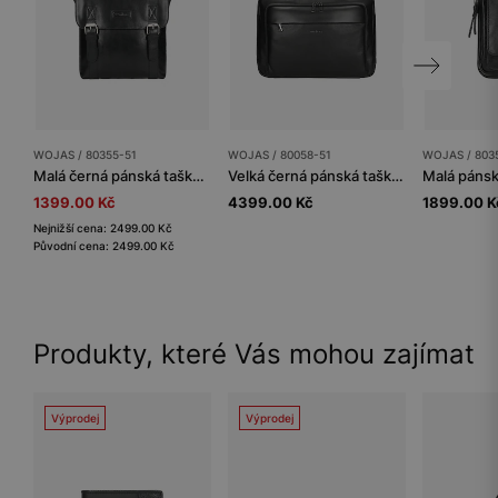
WOJAS / 80355-51
WOJAS / 80058-51
WOJAS / 803
Malá černá pánská taška z hladké kůže
Velká černá pánská taška s množstvím kapes
1399.00 Kč
4399.00 Kč
1899.00 K
Nejnižší cena: 2499.00 Kč
Původní cena: 2499.00 Kč
Produkty, které Vás mohou zajímat
Výprodej
Výprodej