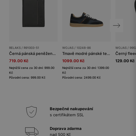
RELAKS / R91003-51
WOJAS / 10248-86
WOJAS / 990
Černá pánská peněženka na výšku RELAKS
Tmavě modré pánské tenisky na šněrování
Černý flee
719.00 Kč
1099.00 Kč
129.00 Kč
Nejnižší cena za 30 dní: 999.00
Nejnižší cena za 30 dní: 1399.00
Kč
Kč
Původní cena: 999.00 Kč
Původní cena: 2499.00 Kč
Bezpečné nakupování
s certifikátem SSL
Doprava zdarma
nad 500 Kč