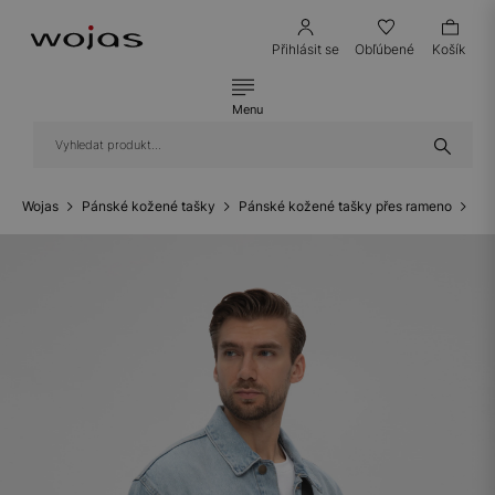
Přihlásit se
Obľúbené
Košík
Menu
Wojas
Pánské kožené tašky
Pánské kožené tašky přes rameno
Ma