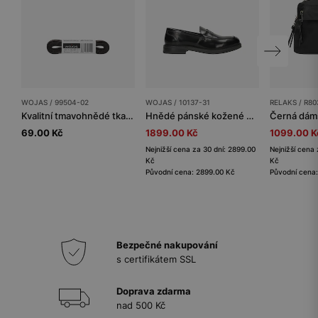
WOJAS / 99504-02
WOJAS / 10137-31
RELAKS / R80
Kvalitní tmavohnědé tkaničky Wojas. Univerzální doplněk
Hnědé pánské kožené polobotky v elegantním stylu
69.00 Kč
1899.00 Kč
1099.00 K
Nejnižší cena za 30 dní: 2899.00
Nejnižší cena 
Kč
Kč
Původní cena: 2899.00 Kč
Původní cena
Bezpečné nakupování
s certifikátem SSL
Doprava zdarma
nad 500 Kč