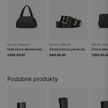
WOJAS / 80392-51
WOJAS / 9961-81
WOJAS / 910
Malá černá dámská kabelka z hladké kůže
Černý kožený pásek dámský se zlatou přezkou
2299.00 Kč
649.00 Kč
1299.00 K
Podobné produkty