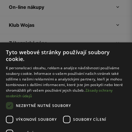
On-line nákupy
Klub Wojas
Zákaznická zóna
Tyto webové stránky používají soubory
cookie.
Společnost Wojas
K personalizaci obsahu, reklam a analýze návštěvnosti používáme
soubory cookie. Informace o vašem používání našich stránek také
Rady
sdílíme s našimi reklamními a analytickými partnery, kteří je mohou
kombinovat s dalšími informacemi, které jste jim poskytli nebo které
shromáždili při vašem používání jejich služeb.
Zásady ochrany
osobních údajů
NEZBYTNĚ NUTNÉ SOUBORY
VÝKONOVÉ SOUBORY
SOUBORY CÍLENÍ