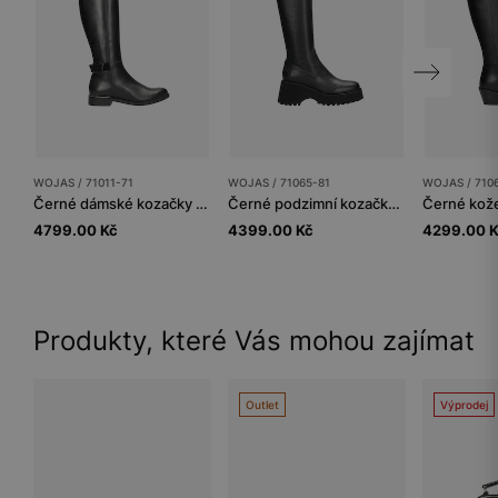
WOJAS / 71011-71
WOJAS / 71065-81
WOJAS / 710
Černé dámské kozačky typu jezdecké
Černé podzimní kozačky na platformě
4799.00 Kč
4399.00 Kč
4299.00 
Produkty, které Vás mohou zajímat
Outlet
Výprodej