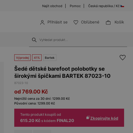
Najít obchod
Pomoc
Česká republika / Kč
Přihlásit se
Obľúbené
Košík
Výprodej
41%
Bartek
Šedé dětské barefoot polobotky se
širokými špičkami BARTEK 87023-10
87023-10
od 769.00
Kč
Nejnižší cena za 30 dní:
1299.00
Kč
Původní cena:
1299.00
Kč
Tento produkt koupíš od
Zkopírujte kód
615.20 Kč
FINAL20
s kódem