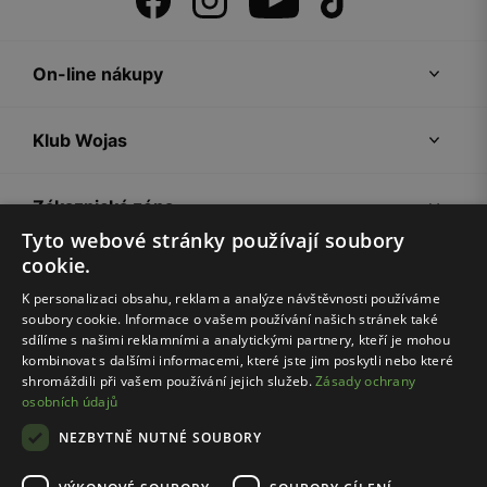
On-line nákupy
Klub Wojas
Zákaznická zóna
Tyto webové stránky používají soubory
cookie.
Společnost Wojas
K personalizaci obsahu, reklam a analýze návštěvnosti používáme
soubory cookie. Informace o vašem používání našich stránek také
Rady
sdílíme s našimi reklamními a analytickými partnery, kteří je mohou
kombinovat s dalšími informacemi, které jste jim poskytli nebo které
shromáždili při vašem používání jejich služeb.
Zásady ochrany
osobních údajů
NEZBYTNĚ NUTNÉ SOUBORY