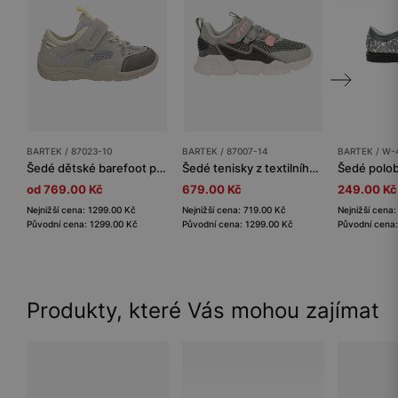
BARTEK / 87023-10
BARTEK / 87007-14
BARTEK / W-
Šedé dětské barefoot polobotky se širokými špičkami BARTEK 87023-10
Šedé tenisky z textilního materiálu pro dívky BARTEK 87007-14
od 769.00 Kč
679.00 Kč
249.00 Kč
Nejnižší cena: 1299.00 Kč
Nejnižší cena: 719.00 Kč
Nejnižší cena
Původní cena: 1299.00 Kč
Původní cena: 1299.00 Kč
Původní cena:
Produkty, které Vás mohou zajímat