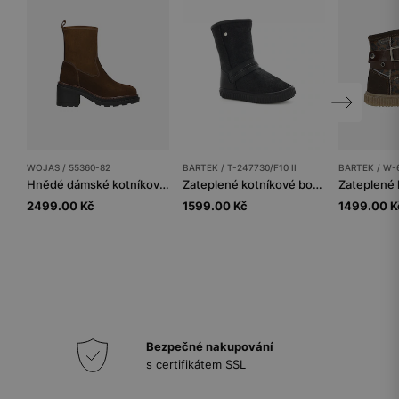
WOJAS / 55360-82
BARTEK / T-247730/F10 II
BARTEK / W-
Hnědé dámské kotníkové boty ponožkového typu na širokém podpatku
Zateplené kotníkové boty BARTEK T-247730/F10 II, pro dívky, černé
2499.00 Kč
1599.00 Kč
1499.00 K
Bezpečné nakupování
s certifikátem SSL