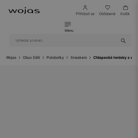
Přihlásit se
Obľúbené
Košík
Menu
Wojas
Obuv Děti
Polobotky
Sneakers
Chlapecké tenisky s ela