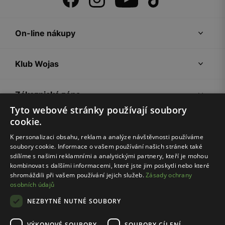
On-line nákupy
Klub Wojas
Zákaznická zóna
Tyto webové stránky používají soubory
cookie.
Společnost Wojas
K personalizaci obsahu, reklam a analýze návštěvnosti používáme
soubory cookie. Informace o vašem používání našich stránek také
Rady
sdílíme s našimi reklamními a analytickými partnery, kteří je mohou
kombinovat s dalšími informacemi, které jste jim poskytli nebo které
shromáždili při vašem používání jejich služeb.
Zásady ochrany
osobních údajů
NEZBYTNĚ NUTNÉ SOUBORY
VÝKONOVÉ SOUBORY
SOUBORY CÍLENÍ