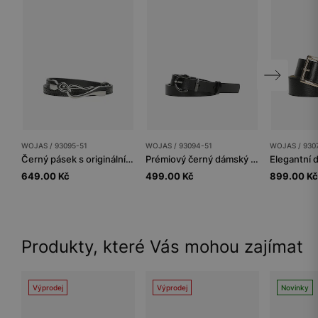
WOJAS / 93095-51
WOJAS / 93094-51
WOJAS / 930
Černý pásek s originální přezkou
Prémiový černý dámský opasek z kvalitní hladké kůže
649.00 Kč
499.00 Kč
899.00 Kč
Produkty, které Vás mohou zajímat
Výprodej
Výprodej
Novinky