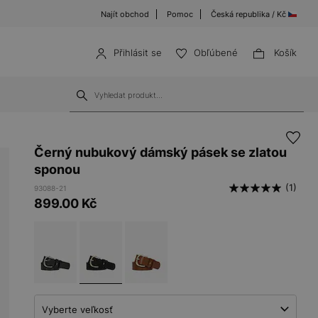
Najít obchod
Pomoc
Česká republika / Kč
Přihlásit se
Obľúbené
Košík
Černý nubukový dámský pásek se zlatou
sponou
(1)
93088-21
899.00
Kč
Vyberte veľkosť