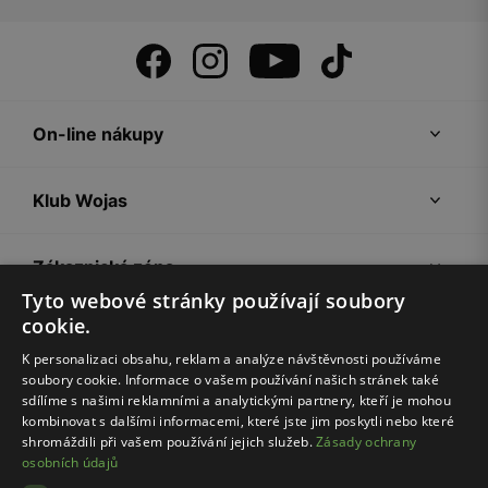
On-line nákupy
Klub Wojas
Zákaznická zóna
Tyto webové stránky používají soubory
cookie.
Společnost Wojas
K personalizaci obsahu, reklam a analýze návštěvnosti používáme
soubory cookie. Informace o vašem používání našich stránek také
Rady
sdílíme s našimi reklamními a analytickými partnery, kteří je mohou
kombinovat s dalšími informacemi, které jste jim poskytli nebo které
shromáždili při vašem používání jejich služeb.
Zásady ochrany
osobních údajů