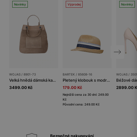
Novinky
Výprodej
Novinky
WOJAS / 8901-73
BARTEK / 85608-16
WOJAS / 350
Velká hnědá dámská kabelka z kvalitní kůže
Pletený klobouk s modro-bílými pruhy
3499.00 Kč
179.00 Kč
2899.00 
Nejnižší cena za 30 dní: 249.00
Kč
Původní cena: 249.00 Kč
Bezpečné nakupování