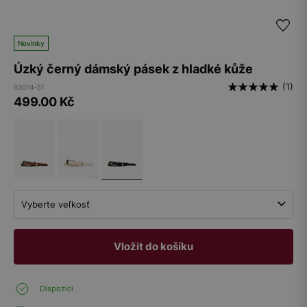
Novinky
Úzký černý dámský pásek z hladké kůže
(1)
93074-51
499.00
Kč
Vyberte veľkosť
Vložit do košíku
Dispozici