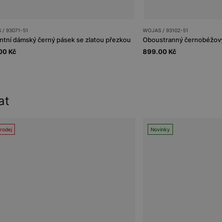
/ 93071-51
WOJAS / 93102-51
ntní dámský černý pásek se zlatou přezkou
00 Kč
899.00 Kč
at
rodej
Novinky