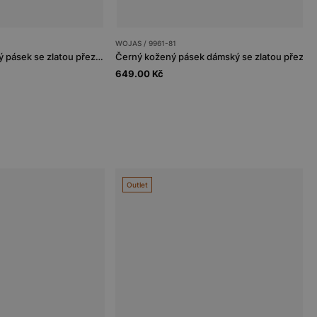
WOJAS / 9961-81
Oboustranný černobéžový pásek se zlatou přezkou
Černý kožený pásek dámský se zlatou přezko
649.00 Kč
Outlet