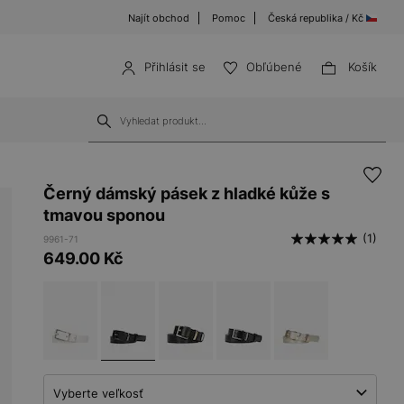
Najít obchod
Pomoc
Česká republika / Kč
Přihlásit se
Obľúbené
Košík
Černý dámský pásek z hladké kůže s
tmavou sponou
(1)
9961-71
649.00
Kč
Vyberte veľkosť