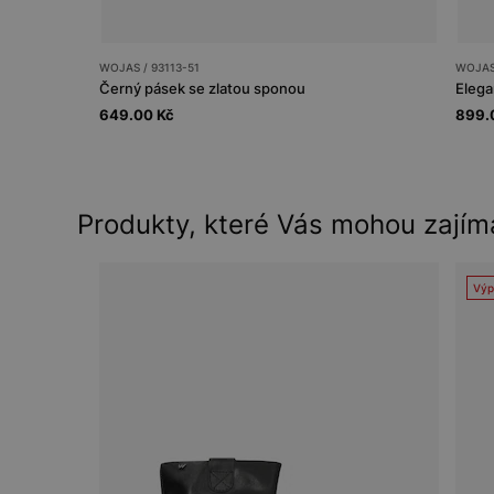
WOJAS / 93113-51
WOJAS 
Černý pásek se zlatou sponou
Elega
649.00 Kč
899.
Produkty, které Vás mohou zajím
Výp