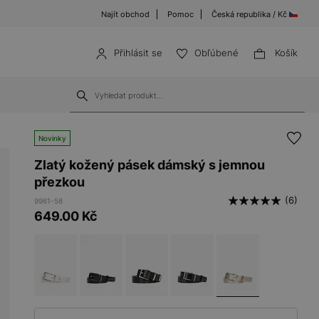
Najít obchod
Pomoc
Česká republika / Kč
Přihlásit se
Obľúbené
Košík
Novinky
Zlatý kožený pásek dámský s jemnou
přezkou
(6)
9961-58
649.00
Kč