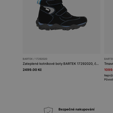
BARTEK / 17292020
BARTEK
Zateplené kotníkové boty BARTEK 17292020, černomodré
2499.00 Kč
1099
Nejniž
Původn
Bezpečné nakupování