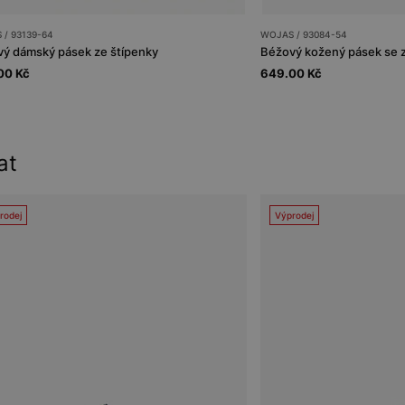
 / 93139-64
WOJAS / 93084-54
ý dámský pásek ze štípenky
Béžový kožený pásek se 
00 Kč
649.00 Kč
at
rodej
Výprodej