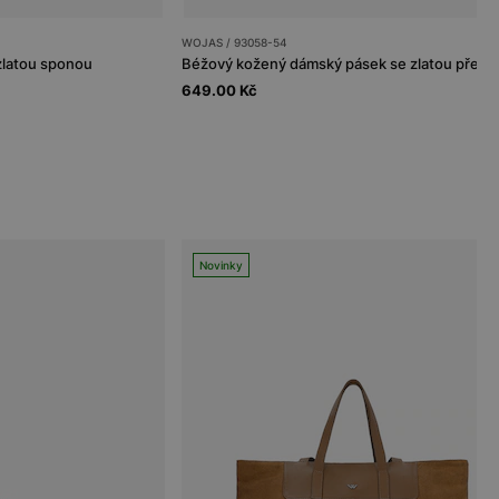
WOJAS / 93058-54
zlatou sponou
Béžový kožený dámský pásek se zlatou přezk
649.00 Kč
Novinky