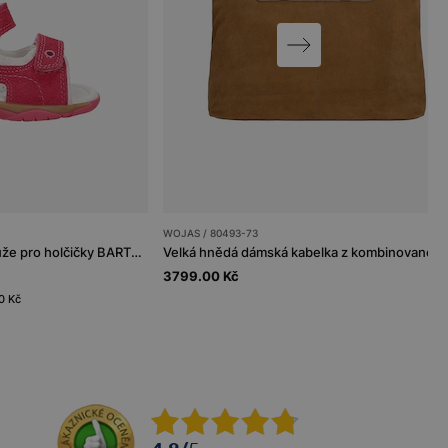
WOJAS / 80493-73
Růžové sandály z pravé kůže pro holčičky BARTEK 84408-65
Velká hnědá dámská kabelka z kombinované k
3799.00 Kč
0 Kč