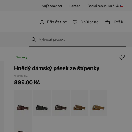
Najít obchod
Pomoc
Česká republika / Kč
Přihlásit se
Obľúbené
Košík
Novinky
Hnědý dámský pásek ze štípenky
93136-64
899.00
Kč