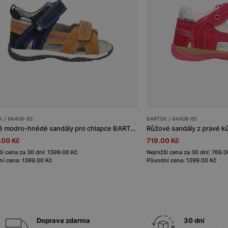
 / 84409-63
BARTEK / 84408-65
Tmavě modro-hnědé sandály pro chlapce BARTEK 84409-63
.00 Kč
719.00 Kč
ší cena za 30 dní: 1399.00 Kč
Nejnižší cena za 30 dní: 769.0
í cena: 1399.00 Kč
Původní cena: 1399.00 Kč
Doprava zdarma
30 dní