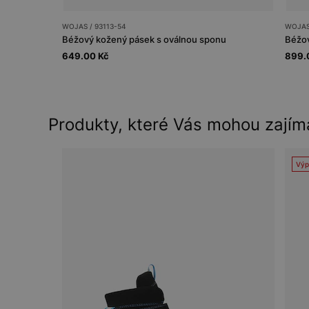
WOJAS / 93113-54
WOJAS
Béžový kožený pásek s oválnou sponu
Béžov
649.00 Kč
899.
Produkty, které Vás mohou zajím
Výp