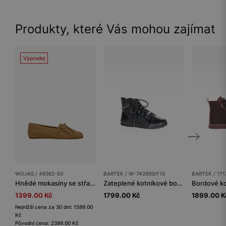
Produkty, které Vás mohou zajímat
Výprodej
WOJAS / 46382-63
BARTEK / W-742850/F10
BARTEK / 171
Hnědé mokasíny se střapci a mašlí
Zateplené kotníkové boty BARTEK W-742850/F10, pro dívky, černé
1399.00 Kč
1799.00 Kč
1899.00 K
Nejnižší cena za 30 dní: 1599.00
Kč
Původní cena: 2399.00 Kč