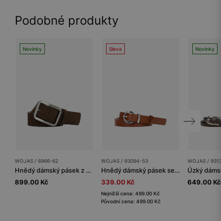
Podobné produkty
Novinky
Sleva
Novinky
WOJAS / 6966-62
WOJAS / 93094-53
WOJAS / 931
Hnědý dámský pásek z velurové štípanky
Hnědý dámský pásek se stříbrnou sponou
899.00 Kč
339.00 Kč
649.00 Kč
Nejnižší cena: 499.00 Kč
Původní cena: 499.00 Kč