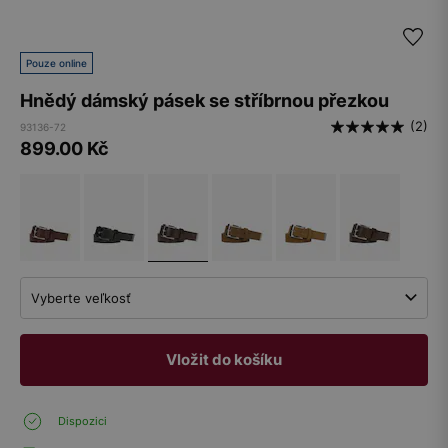
Pouze online
Hnědý dámský pásek se stříbrnou přezkou
(2)
93136-72
899.00
Kč
Vyberte veľkosť
Vložit do košíku
Dispozici