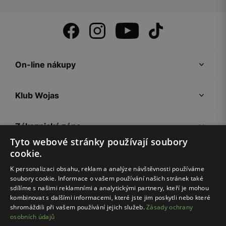
On-line nákupy
Klub Wojas
Zákaznická zóna
Tyto webové stránky používají soubory
cookie.
Společnost Wojas
K personalizaci obsahu, reklam a analýze návštěvnosti používáme
soubory cookie. Informace o vašem používání našich stránek také
Rady
sdílíme s našimi reklamními a analytickými partnery, kteří je mohou
kombinovat s dalšími informacemi, které jste jim poskytli nebo které
shromáždili při vašem používání jejich služeb.
Zásady ochrany
osobních údajů