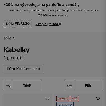
-20% na výprodej a na pantofle a sandály
* Sleva na pantofle, sandály a na výprodej. Nabídka platí do 12.08. v prodejnách
WOJAS i na www.wojas.cz
FINAL20
KÓD:
Zkopírujte kód
Wojas
Kabelky
2 produktů
Taška Přes Rameno (1)
Třídit
Filtr
Výprodej
45%
Pouze online