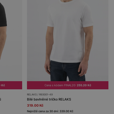
0 Kč
Cena s kódem FINAL20:
255.20 Kč
RELAKS / R93001-49
S
Bílé bavlněné tričko RELAKS
319.00 Kč
Nejnižší cena za 30 dní: 339.00 Kč