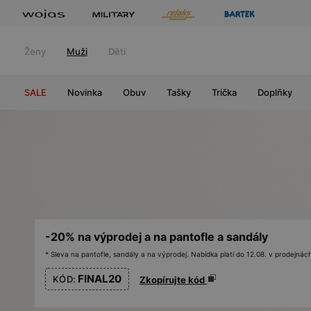
Ženy
Muži
Děti
SALE
Novinka
Obuv
Tašky
Trička
Doplňky
-20% na výprodej a na pantofle a sandály
* Sleva na pantofle, sandály a na výprodej. Nabídka platí do 12.08. v prodejn
FINAL20
KÓD:
Zkopírujte kód