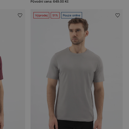
Původní cena: 649.00 Kč
Výprodej
51%
Pouze online