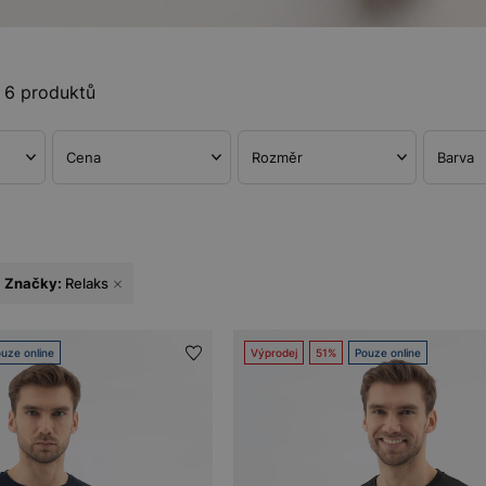
6 produktů
Cena
Rozměr
Barva
Značky:
Relaks
uze online
Výprodej
51%
Pouze online