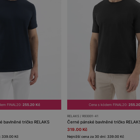
dem FINAL20:
255.20 Kč
Cena s kódem FINAL20:
255.2
RELAKS / R93001-41
 bavlněné tričko RELAKS
Černé pánské bavlněné tričko RELAK
319.00 Kč
: 339.00 Kč
Nejnižší cena za 30 dní: 339.00 Kč