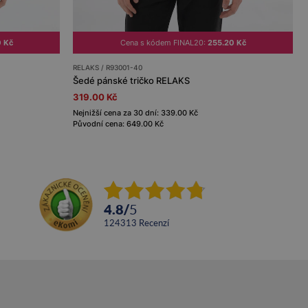
0 Kč
Cena s kódem FINAL20:
255.20 Kč
RELAKS / R93001-40
Šedé pánské tričko RELAKS
319.00 Kč
Nejnižší cena za 30 dní: 339.00 Kč
Původní cena: 649.00 Kč
4.8
/
5
124313
recenzí