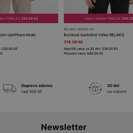
dem FINAL20:
255.20 Kč
Cena s kódem FINAL20:
255.2
RELAKS / R93001-45
atým výstřihem khaki
Bordové bavlněné tričko RELAKS
319.00 Kč
: 339.00 Kč
Nejnižší cena za 30 dní: 339.00 Kč
Kč
Původní cena: 649.00 Kč
Doprava zdarma
30 dní
nad 500 Kč
na vrácení
Newsletter