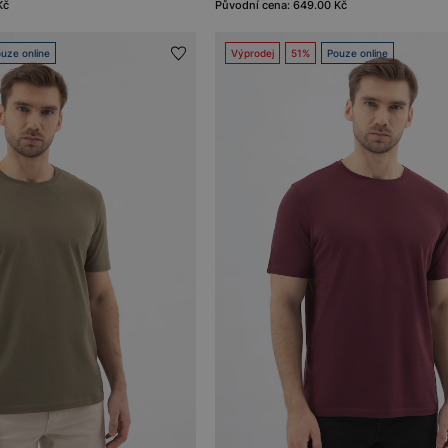
Kč
Původní cena: 649.00 Kč
uze online
Výprodej
51%
Pouze online