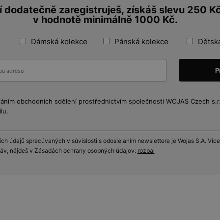
 dodatečně zaregistruješ, získáš slevu 250 K
v hodnotě minimálně 1000 Kč.
Dámská kolekce
Pánská kolekce
Dětsk
láním obchodních sdělení prostřednictvím společnosti WOJAS Czech s.r.o
lu.
h údajů spracúvaných v súvislosti s odosielaním newslettera je Wojas S.A. Více
práv, nájdeš v Zásadách ochrany osobných údajov:
rozbal