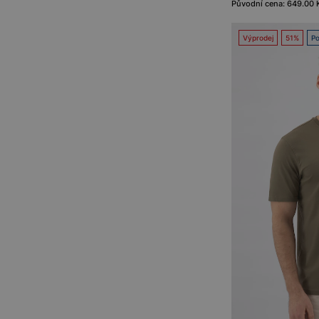
Původní cena: 649.00 
Výprodej
51%
Po