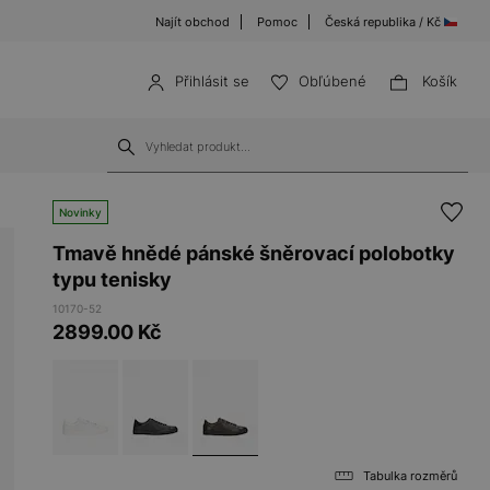
Najít obchod
Pomoc
Česká republika / Kč
Přihlásit se
Obľúbené
Košík
Novinky
Tmavě hnědé pánské šněrovací polobotky
typu tenisky
10170-52
2899.00
Kč
Tabulka rozměrů