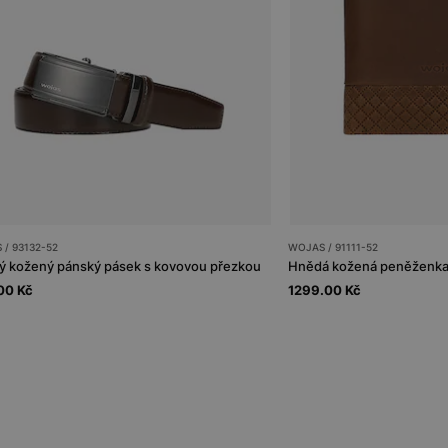
/ 93132-52
WOJAS / 91111-52
 kožený pánský pásek s kovovou přezkou
Hnědá kožená peněženka
00 Kč
1299.00 Kč