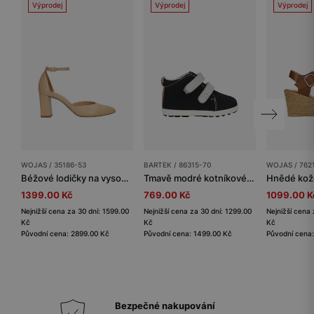
Výprodej
Výprodej
Výprodej
WOJAS / 35186-53
BARTEK / 86315-70
WOJAS / 762
Béžové lodičky na vysokém podpatku
Tmavě modré kotníkové boty se šedými zapínáními BARTEK 86315-70
1399.00 Kč
769.00 Kč
1099.00 K
Nejnižší cena za 30 dní: 1599.00
Nejnižší cena za 30 dní: 1299.00
Nejnižší cena 
Kč
Kč
Kč
Původní cena: 2899.00 Kč
Původní cena: 1499.00 Kč
Původní cena
Bezpečné nakupování