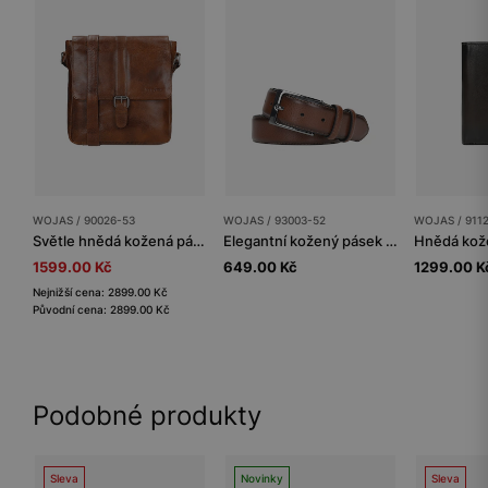
WOJAS / 90026-53
WOJAS / 93003-52
WOJAS / 911
Světle hnědá kožená pánská taška přes rameno
Elegantní kožený pásek pánský z hnědé kůže
1599.00 Kč
649.00 Kč
1299.00 K
Nejnižší cena: 2899.00 Kč
Původní cena: 2899.00 Kč
Podobné produkty
Sleva
Novinky
Sleva