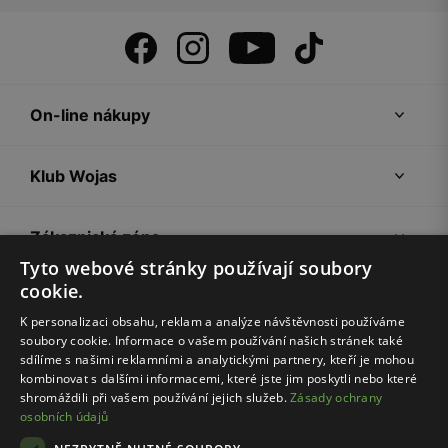
On-line nákupy
Klub Wojas
Zákaznická zóna
Tyto webové stránky používají soubory
cookie.
Společnost Wojas
K personalizaci obsahu, reklam a analýze návštěvnosti používáme
soubory cookie. Informace o vašem používání našich stránek také
Rady
sdílíme s našimi reklamními a analytickými partnery, kteří je mohou
kombinovat s dalšími informacemi, které jste jim poskytli nebo které
shromáždili při vašem používání jejich služeb.
Zásady ochrany
osobních údajů