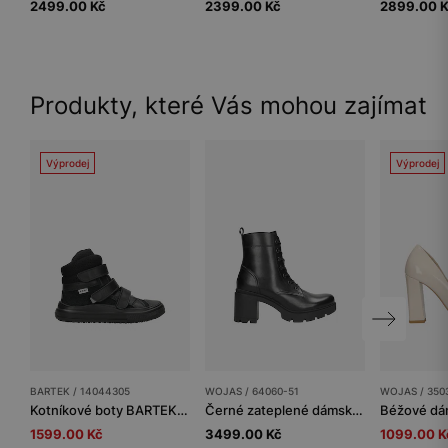
2499.00 Kč
2399.00 Kč
2899.00 
Produkty, které Vás mohou zajímat
Výprodej
Výprodej
BARTEK / 14044305
WOJAS / 64060-51
WOJAS / 350
Kotníkové boty BARTEK 14044305, černé
Černé zateplené dámské kotníkové boty na podpatku
1599.00 Kč
3499.00 Kč
1099.00 K