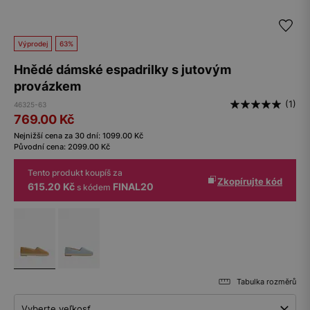
Výprodej
63%
Hnědé dámské espadrilky s jutovým
provázkem
(1)
46325-63
769.00
Kč
Nejnižší cena za 30 dní:
1099.00
Kč
Původní cena:
2099.00
Kč
Tento produkt koupíš za
Zkopírujte kód
615.20 Kč
FINAL20
s kódem
Tabulka rozměrů
Vyberte veľkosť