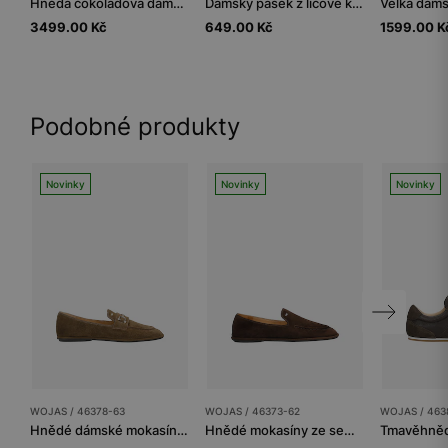
Hnědá čokoládová dámská kožená kabelka
Dámský pásek z lícové kůže
3499.00 Kč
649.00 Kč
1599.00 K
Podobné produkty
Novinky
Novinky
Novinky
WOJAS / 46378-63
WOJAS / 46373-62
WOJAS / 463
Hnědé dámské mokasíny se zlatou ozdobou
Hnědé mokasíny ze semiškové kůže