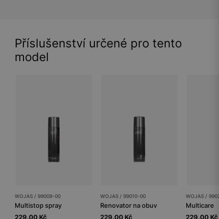
Příslušenství určené pro tento
model
WOJAS / 99009-00
WOJAS / 99010-00
WOJAS / 990
Multistop spray
Renovator na obuv
Multicare
229.00 Kč
229.00 Kč
229.00 Kč