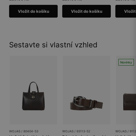
Vložit do košíku
Vložit do košíku
Vložit
Sestavte si vlastní vzhled
Novinky
WOJAS / 80404-53
WOJAS / 93113-52
WOJAS / 911