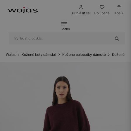
Přihlásit se
Obľúbené
Košík
Menu
Wojas
Kožené boty dámské
Kožené polobotky dámské
Kožené ten