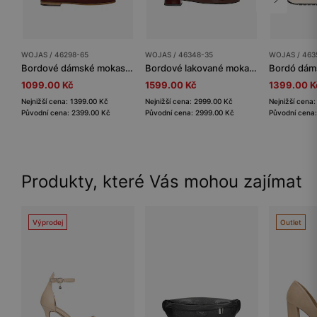
WOJAS / 46298-65
WOJAS / 46348-35
WOJAS / 463
Bordové dámské mokasíny z pravé kůže
Bordové lakované mokasíny dámské na nízkém podpatku
1099.00 Kč
1599.00 Kč
1399.00 K
Nejnižší cena: 1399.00 Kč
Nejnižší cena: 2999.00 Kč
Nejnižší cena
Původní cena: 2399.00 Kč
Původní cena: 2999.00 Kč
Původní cena
Produkty, které Vás mohou zajímat
Výprodej
Outlet