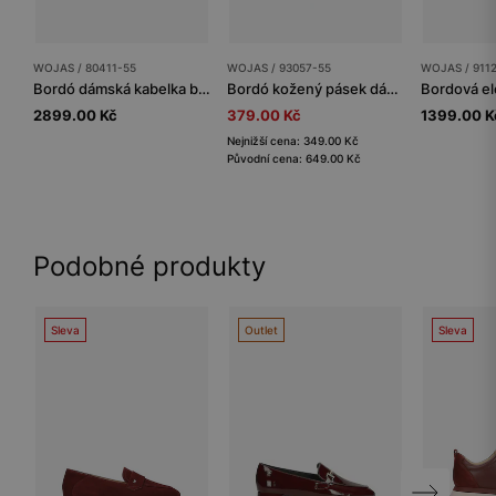
WOJAS / 80411-55
WOJAS / 93057-55
WOJAS / 911
Bordó dámská kabelka bageta
Bordó kožený pásek dámský s kulatou zlatou sponou
2899.00 Kč
379.00 Kč
1399.00 K
Nejnižší cena: 349.00 Kč
Původní cena: 649.00 Kč
Podobné produkty
Sleva
Outlet
Sleva