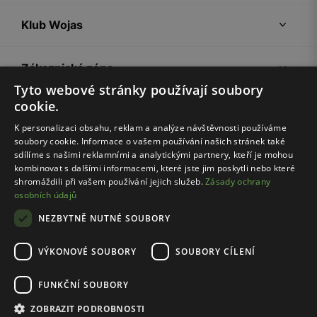
Klub Wojas
Zákaznická zóna
Tyto webové stránky používají soubory
cookie.
Společnost Wojas
K personalizaci obsahu, reklam a analýze návštěvnosti používáme
soubory cookie. Informace o vašem používání našich stránek také
Rady
sdílíme s našimi reklamními a analytickými partnery, kteří je mohou
kombinovat s dalšími informacemi, které jste jim poskytli nebo které
shromáždili při vašem používání jejich služeb.
Zásady ochrany
osobních údajů
NEZBYTNĚ NUTNÉ SOUBORY
VÝKONOVÉ SOUBORY
SOUBORY CÍLENÍ
Pravidla e-shopu
Zásady ochrany osobních údajů
FUNKČNÍ SOUBORY
Nastavení cookies
ZOBRAZIT PODROBNOSTI