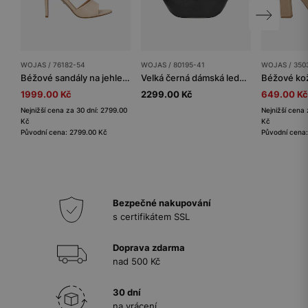
WOJAS / 76182-54
WOJAS / 80195-41
WOJAS / 350
Béžové sandály na jehle s páskem kolem kotníku
Velká černá dámská ledvinka z lícové kůže
1999.00 Kč
2299.00 Kč
649.00 Kč
Nejnižší cena za 30 dní: 2799.00
Nejnižší cena 
Kč
Kč
Původní cena: 2799.00 Kč
Původní cena
Bezpečné nakupování
s certifikátem SSL
Doprava zdarma
nad 500 Kč
30 dní
na vrácení