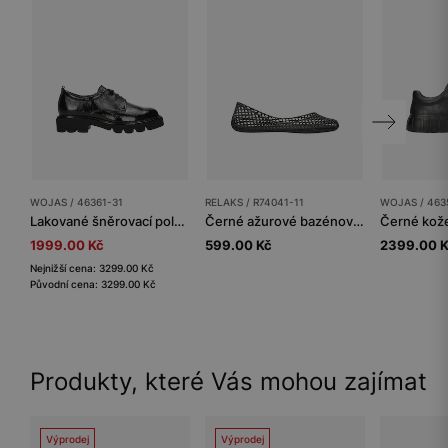
WOJAS / 46361-31
RELAKS / R74041-11
WOJAS / 463
Lakované šněrovací polobotky dámské z vrásčité kůže
Černé ažurové bazénové baleríny RELAKS
1999.00 Kč
599.00 Kč
2399.00 
Nejnižší cena: 3299.00 Kč
Původní cena: 3299.00 Kč
Produkty, které Vás mohou zajímat
Výprodej
Výprodej