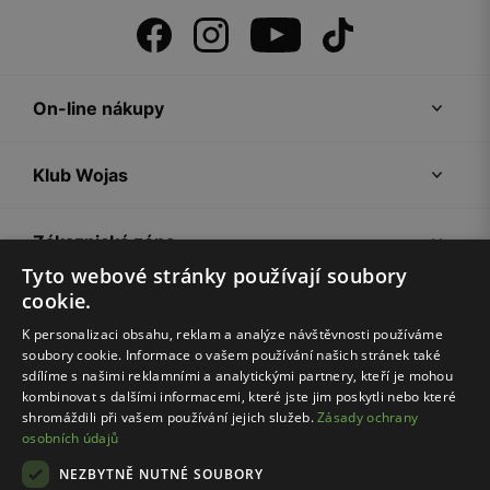
On-line nákupy
Klub Wojas
Zákaznická zóna
Tyto webové stránky používají soubory
cookie.
Společnost Wojas
K personalizaci obsahu, reklam a analýze návštěvnosti používáme
soubory cookie. Informace o vašem používání našich stránek také
Rady
sdílíme s našimi reklamními a analytickými partnery, kteří je mohou
kombinovat s dalšími informacemi, které jste jim poskytli nebo které
shromáždili při vašem používání jejich služeb.
Zásady ochrany
osobních údajů
NEZBYTNĚ NUTNÉ SOUBORY