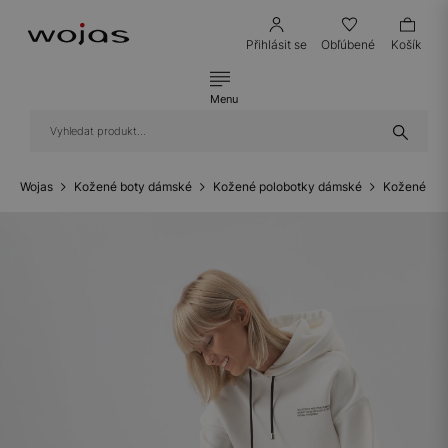
Přihlásit se
Obľúbené
Košík
Menu
Wojas
Kožené boty dámské
Kožené polobotky dámské
Kožené ten