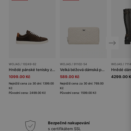
WOJAS / 10249-62
WOJAS / 91102-54
WOJAS / 711
Hnědé pánské tenisky z velurové štípané kůže
Velká béžová dámská peněženka z prošívané kůže
1099.00 Kč
589.00 Kč
4299.00 
Nejnižší cena za 30 dní: 1399.00
Nejnižší cena za 30 dní: 769.00
Kč
Kč
Původní cena: 2499.00 Kč
Původní cena: 1599.00 Kč
Bezpečné nakupování
s certifikátem SSL