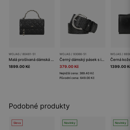
WOJAS / 80461-51
WOJAS / 93086-51
WOJAS / 693
Malá prošívaná dámská crossbody kabelka
Černý dámský pásek s imitací krokodýlí kůže
1899.00 Kč
379.00 Kč
1399.00 K
Nejnižší cena: 389.40 Kč
Původní cena: 649.00 Kč
Podobné produkty
Sleva
Novinky
Novinky