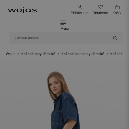
Přihlásit se
Obľúbené
Košík
Menu
Wojas
Kožené boty dámské
Kožené polobotky dámské
Kožené ten