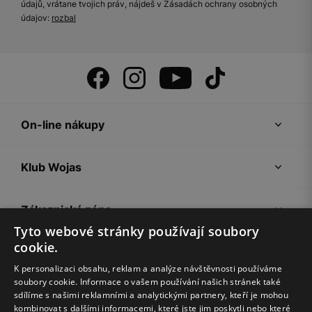
údajů, vrátane tvojich práv, nájdeš v Zásadách ochrany osobných
údajov:
rozbal
On-line nákupy
Klub Wojas
Zákaznická zóna
Tyto webové stránky používají soubory
cookie.
Společnost Wojas
K personalizaci obsahu, reklam a analýze návštěvnosti používáme
soubory cookie. Informace o vašem používání našich stránek také
Rady
sdílíme s našimi reklamními a analytickými partnery, kteří je mohou
kombinovat s dalšími informacemi, které jste jim poskytli nebo které