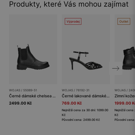
Produkty, které Vás mohou zajímat
Výprodej
Outlet
WOJAS / 55089-51
WOJAS / 76192-31
WOJAS / 240
Černé dámské chelsea boty z kolekce CODE30
Černé lakované dámské sandály s uzavřenou špičkou
2499.00 Kč
769.00 Kč
1999.00 K
Nejnižší cena za 30 dní: 1099.00
Nejnižší cena 
Kč
Kč
Původní cena: 2499.00 Kč
Původní cena