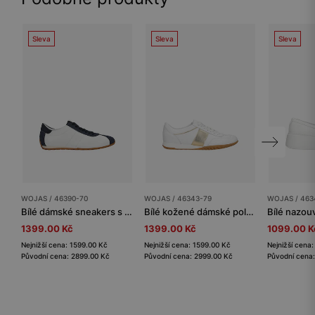
Sleva
Sleva
Sleva
WOJAS / 46390-70
WOJAS / 46343-79
WOJAS / 463
Bílé dámské sneakers s tmavě modrými vsadkami
Bílé kožené dámské polobotky se zlatými detaily
1399.00 Kč
1399.00 Kč
1099.00 K
Nejnižší cena: 1599.00 Kč
Nejnižší cena: 1599.00 Kč
Nejnižší cena
Původní cena: 2899.00 Kč
Původní cena: 2999.00 Kč
Původní cena