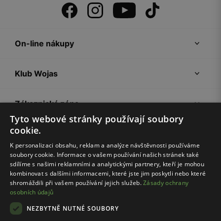
On-line nákupy
Klub Wojas
Zákaznická zóna
Tyto webové stránky používají soubory
cookie.
Společnost Wojas
K personalizaci obsahu, reklam a analýze návštěvnosti používáme
soubory cookie. Informace o vašem používání našich stránek také
Rady
sdílíme s našimi reklamními a analytickými partnery, kteří je mohou
kombinovat s dalšími informacemi, které jste jim poskytli nebo které
shromáždili při vašem používání jejich služeb.
Zásady ochrany
osobních údajů
NEZBYTNĚ NUTNÉ SOUBORY