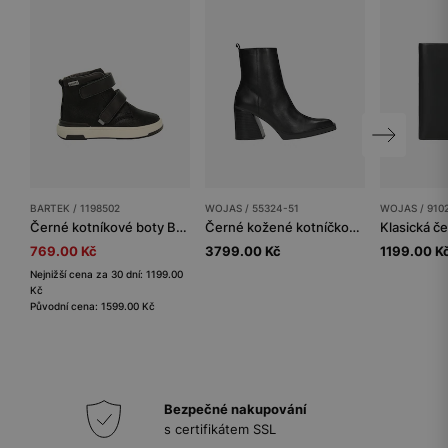
BARTEK / 1198502
WOJAS / 55324-51
WOJAS / 910
Černé kotníkové boty BARTEK 1198502 na suchý zip
Černé kožené kotníčkové boty dámské na masivním podpatku
769.00 Kč
3799.00 Kč
1199.00 K
Nejnižší cena za 30 dní: 1199.00
Kč
Původní cena: 1599.00 Kč
Bezpečné nakupování
s certifikátem SSL