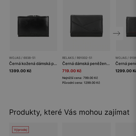
WOJAS / 6938-51
RELAKS / R91002-51
WOJAS / 910
Černá kožená dámská peněženka s RFID
Černá dámská peněženka s geometrickým prošíváním RELAKS
1399.00 Kč
719.00 Kč
1299.00 K
Nejnižší cena: 799.00 Kč
Původní cena: 1299.00 Kč
Produkty, které Vás mohou zajímat
Výprodej