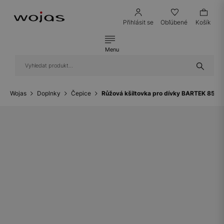
Přihlásit se
Obľúbené
Košík
Menu
Wojas
Doplnky
Čepice
Růžová kšiltovka pro dívky BARTEK 8561