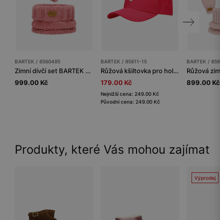
BARTEK / 8560485
BARTEK / 85611-15
BARTEK / 856
Zimní dívčí set BARTEK z merino vlny 85604-85, růžová čepice + nákrčník
Růžová kšiltovka pro holčičky se flitrovaným srdíčkem BARTEK 85611-15
999.00 Kč
179.00 Kč
899.00 Kč
Nejnižší cena: 249.00 Kč
Původní cena: 249.00 Kč
Produkty, které Vás mohou zajímat
Výprodej