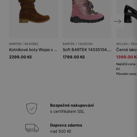
BARTEK / 8440363
BARTEK / 14035104
WOJAS / 351
Kotníkové boty Wojas x Bartek 8440363, pro dívky, hnědé
Soft BARTEK 14035104, pro dívky, růžové
2299.00 Kč
1799.00 Kč
1399.00 K
Nejnižší cena 
Kč
Původní cena
Bezpečné nakupování
s certifikátem SSL
Doprava zdarma
nad 500 Kč