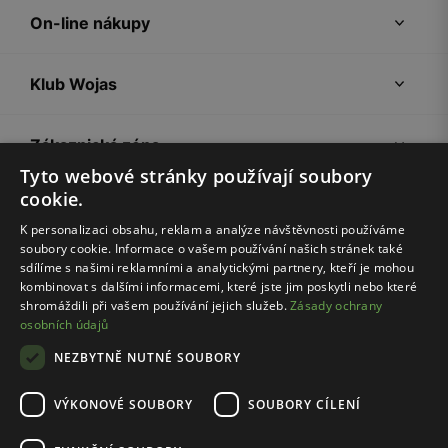
On-line nákupy
Klub Wojas
Zákaznická zóna
Tyto webové stránky používají soubory
cookie.
Společnost Wojas
K personalizaci obsahu, reklam a analýze návštěvnosti používáme
soubory cookie. Informace o vašem používání našich stránek také
Rady
sdílíme s našimi reklamními a analytickými partnery, kteří je mohou
kombinovat s dalšími informacemi, které jste jim poskytli nebo které
shromáždili při vašem používání jejich služeb.
Zásady ochrany
osobních údajů
NEZBYTNĚ NUTNÉ SOUBORY
VÝKONOVÉ SOUBORY
SOUBORY CÍLENÍ