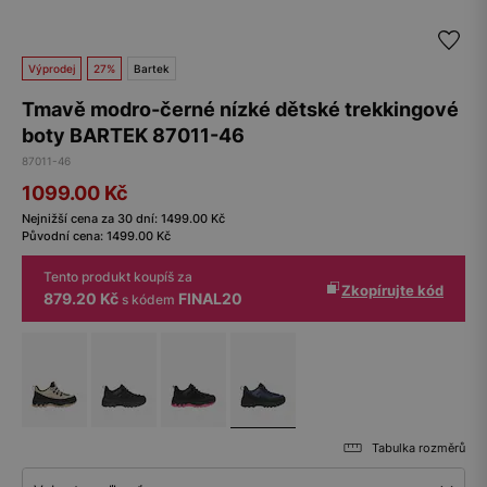
Výprodej
27%
Bartek
Tmavě modro-černé nízké dětské trekkingové
boty BARTEK 87011-46
87011-46
1099.00
Kč
Nejnižší cena za 30 dní:
1499.00
Kč
Původní cena:
1499.00
Kč
Tento produkt koupíš za
Zkopírujte kód
879.20 Kč
FINAL20
s kódem
Tabulka rozměrů