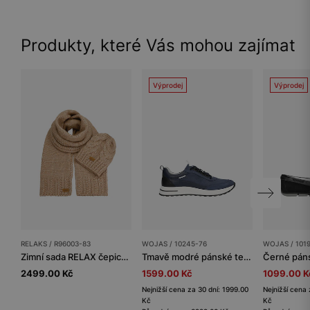
Produkty, které Vás mohou zajímat
Výprodej
Výprodej
RELAKS / R96003-83
WOJAS / 10245-76
WOJAS / 101
Zimní sada RELAX čepice + šála z kombinace jehněčí vlny a bavlny
Tmavě modré pánské tenisky s kontrastní podrážkou
2499.00 Kč
1599.00 Kč
1099.00 K
Nejnižší cena za 30 dní: 1999.00
Nejnižší cena 
Kč
Kč