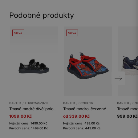
Podobné produkty
Sleva
Sleva
BARTEK / T-68125/SZ/N1F
BARTEK / 85203-16
BARTEK / 87
Tmavě modré dívčí polobotky s třpytkami a kožíškem T-68125/SZ/N1F
Tmavě modro-červené bazénové boty Spider-Man BARTEK 85203-16
1099.00 Kč
od 339.00 Kč
999.00 Kč
Nejnižší cena: 1499.00 Kč
Nejnižší cena: 499.00 Kč
Původní cena: 1499.00 Kč
Původní cena: 449.00 Kč