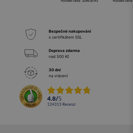
Původní cena: 3299.00 Kč
Původní cena
Bezpečné nakupování
s certifikátem SSL
Doprava zdarma
nad 500 Kč
30 dní
na vrácení
4.8
/
5
124313
recenzí