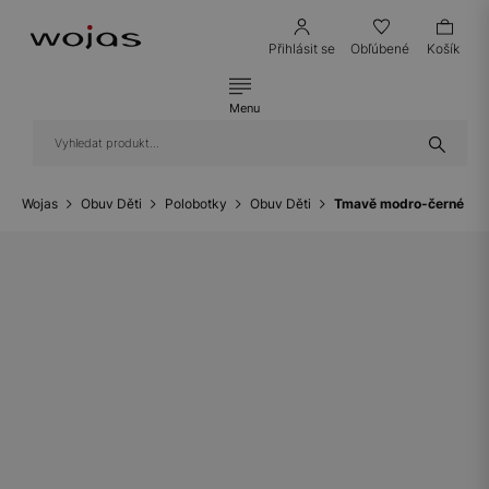
Přihlásit se
Obľúbené
Košík
Menu
Wojas
Obuv Děti
Polobotky
Obuv Děti
Tmavě modro-černé níz