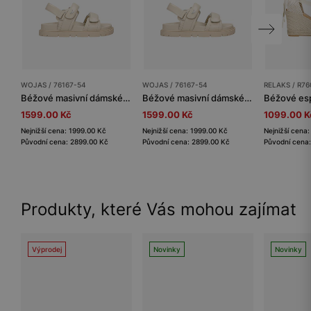
WOJAS / 76167-54
WOJAS / 76167-54
RELAKS / R76
Béžové masivní dámské sandály z lícové kůže
Béžové masivní dámské sandály z lícové kůže
1599.00 Kč
1599.00 Kč
1099.00 K
Nejnižší cena: 1999.00 Kč
Nejnižší cena: 1999.00 Kč
Nejnižší cena
Původní cena: 2899.00 Kč
Původní cena: 2899.00 Kč
Původní cena:
Produkty, které Vás mohou zajímat
Výprodej
Novinky
Novinky