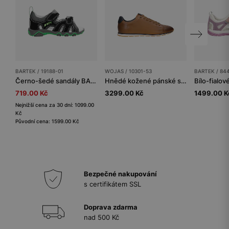
BARTEK / 19188-01
WOJAS / 10301-53
BARTEK / 84
Černo-šedé sandály BARTEK se zelenými vložkami 19188-01
Hnědé kožené pánské sneakers s tmavěmodrou vsadkou
719.00 Kč
3299.00 Kč
1499.00 K
Nejnižší cena za 30 dní: 1099.00
Kč
Původní cena: 1599.00 Kč
Bezpečné nakupování
s certifikátem SSL
Doprava zdarma
nad 500 Kč