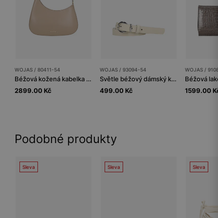
WOJAS / 80411-54
WOJAS / 93094-54
WOJAS / 910
Béžová kožená kabelka typu baguette s asymetrickým tvarem
Světle béžový dámský kožený pásek se stříbrnou sponou
2899.00 Kč
499.00 Kč
1599.00 K
Podobné produkty
Sleva
Sleva
Sleva