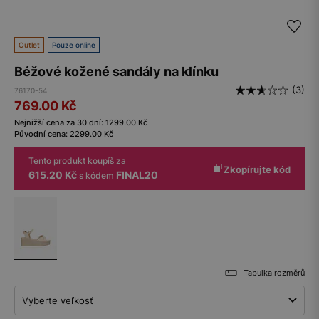
Outlet
Pouze online
Béžové kožené sandály na klínku
(3)
76170-54
769.00
Kč
Nejnižší cena za 30 dní:
1299.00
Kč
Původní cena:
2299.00
Kč
Tento produkt koupíš za
Zkopírujte kód
615.20 Kč
FINAL20
s kódem
Tabulka rozměrů
Vyberte veľkosť