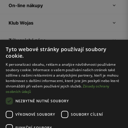
On-line nákupy
Klub Wojas
Zákaznická zóna
Tyto webové stránky používají soubory
cookie.
Společnost Wojas
K personalizaci obsahu, reklam a analýze návštěvnosti používáme
soubory cookie. Informace o vašem používání našich stránek také
Rady
sdílíme s našimi reklamními a analytickými partnery, kteří je mohou
kombinovat s dalšími informacemi, které jste jim poskytli nebo které
shromáždili při vašem používání jejich služeb.
Zásady ochrany
osobních údajů
NEZBYTNĚ NUTNÉ SOUBORY
VÝKONOVÉ SOUBORY
SOUBORY CÍLENÍ
Pravidla e-shopu
Zásady ochrany osobních údajů
FUNKČNÍ SOUBORY