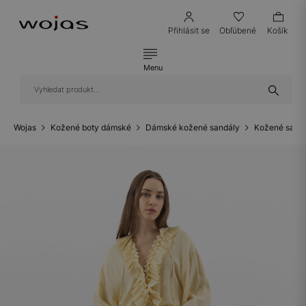
Přihlásit se
Obľúbené
Košík
Menu
Wojas
Kožené boty dámské
Dámské kožené sandály
Kožené sandá