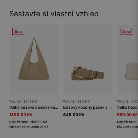
Sestavte si vlastní vzhled
Sleva
Sleva
WOJAS / 80469-64
WOJAS / 93113-54
WOJAS / 911
Velká béžová dámská kabelka
Béžový kožený pásek s oválnou sponu
1399.00 Kč
649.00 Kč
589.00 Kč
Nejnižší cena: 1599.00 Kč
Nejnižší cena
Původní cena: 2499.00 Kč
Původní cena: