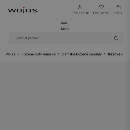
Přihlásit se
Obľúbené
Košík
Menu
Wojas
Kožené boty dámské
Dámské kožené sandály
Béžové dáms