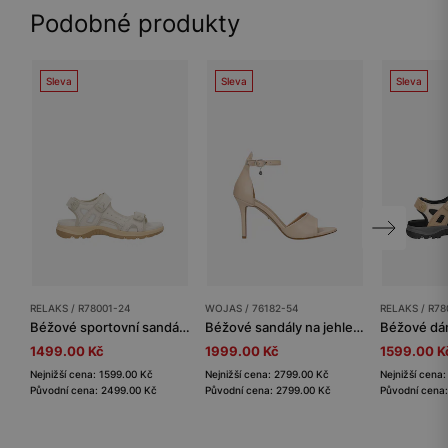
Podobné produkty
Sleva
Sleva
Sleva
RELAKS / R78001-24
WOJAS / 76182-54
RELAKS / R78
Béžové sportovní sandály dámské RELAKS
Béžové sandály na jehle s páskem kolem kotníku
1499.00 Kč
1999.00 Kč
1599.00 K
Nejnižší cena: 1599.00 Kč
Nejnižší cena: 2799.00 Kč
Nejnižší cena
Původní cena: 2499.00 Kč
Původní cena: 2799.00 Kč
Původní cena