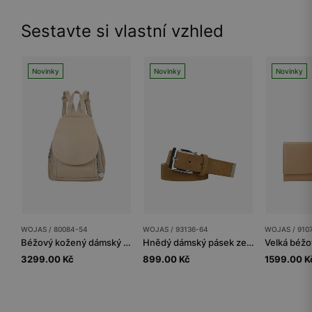
Sestavte si vlastní vzhled
Novinky
Novinky
Novinky
WOJAS / 80084-54
WOJAS / 93136-64
WOJAS / 910
Béžový kožený dámský batoh se stříbrným přívěskem
Hnědý dámský pásek ze štípenky
3299.00 Kč
899.00 Kč
1599.00 K