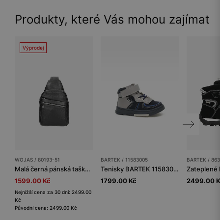
Produkty, které Vás mohou zajímat
Výprodej
WOJAS / 80193-51
BARTEK / 11583005
BARTEK / 86
Malá černá pánská taška z hladké kůže
Tenisky BARTEK 11583005, pro kluky, tmavě modro-šedé
1599.00 Kč
1799.00 Kč
2499.00 
Nejnižší cena za 30 dní: 2499.00
Kč
Původní cena: 2499.00 Kč