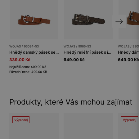
WOJAS / 93094-53
WOJAS / 9966-53
WOJAS / 930
Hnědý dámský pásek se stříbrnou sponou
Hnědý reliéfní pásek s imitací krokodýlí kůže se zlatými doplňky
339.00 Kč
649.00 Kč
649.00 Kč
Nejnižší cena: 499.00 Kč
Původní cena: 499.00 Kč
Produkty, které Vás mohou zajímat
Výprodej
Výprodej