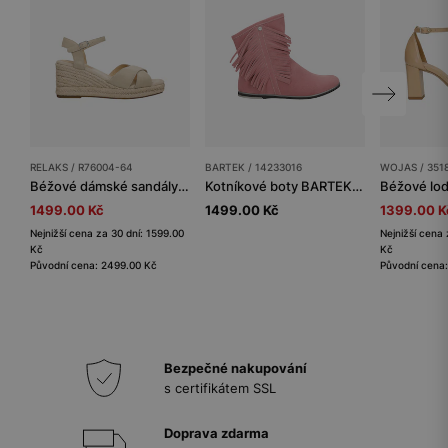
RELAKS / R76004-64
BARTEK / 14233016
WOJAS / 351
Béžové dámské sandály ve stylu espadril RELAKS
Kotníkové boty BARTEK 14233016, pro dívky, růžové
1499.00 Kč
1499.00 Kč
1399.00 K
Nejnižší cena za 30 dní: 1599.00
Nejnižší cena 
Kč
Kč
Původní cena: 2499.00 Kč
Původní cena
Bezpečné nakupování
s certifikátem SSL
Doprava zdarma