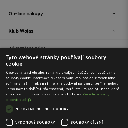
On-line nákupy
Klub Wojas
Zákaznická zóna
Tyto webové stránky používají soubory
cookie.
Společnost Wojas
K personalizaci obsahu, reklam a analýze návštěvnosti používáme
soubory cookie. Informace o vašem používání našich stránek také
Rady
sdílíme s našimi reklamními a analytickými partnery, kteří je mohou
kombinovat s dalšími informacemi, které jste jim poskytli nebo které
shromáždili při vašem používání jejich služeb.
Zásady ochrany
osobních údajů
NEZBYTNĚ NUTNÉ SOUBORY
VÝKONOVÉ SOUBORY
SOUBORY CÍLENÍ