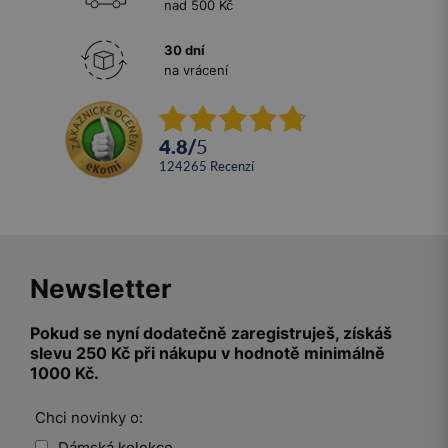
nad 500 Kč
30 dní
na vrácení
4.8
/
5
124265
recenzí
Newsletter
Pokud se nyní dodatečně zaregistruješ, získáš
slevu 250 Kč při nákupu v hodnotě minimálně
1000 Kč.
Chci novinky o:
Dámská kolekce