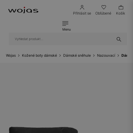
Přihlásit se
Obľúbené
Košík
Menu
Wojas
Kožené boty dámské
Dámské sněhule
Nazouvací
Dámské