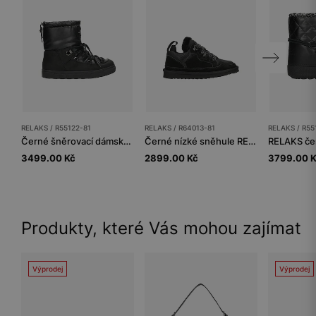
RELAKS / R55122-81
RELAKS / R64013-81
RELAKS / R55
Černé šněrovací dámské sněhule RELAKS
Černé nízké sněhule RELAKS s kožešinou
3499.00 Kč
2899.00 Kč
3799.00 
Produkty, které Vás mohou zajímat
Výprodej
Výprodej