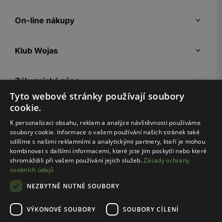
On-line nákupy
Klub Wojas
Zákaznická zóna
Tyto webové stránky používají soubory
cookie.
Společnost Wojas
K personalizaci obsahu, reklam a analýze návštěvnosti používáme
soubory cookie. Informace o vašem používání našich stránek také
Rady
sdílíme s našimi reklamními a analytickými partnery, kteří je mohou
kombinovat s dalšími informacemi, které jste jim poskytli nebo které
shromáždili při vašem používání jejich služeb.
Zásady ochrany
osobních údajů
NEZBYTNĚ NUTNÉ SOUBORY
VÝKONOVÉ SOUBORY
SOUBORY CÍLENÍ