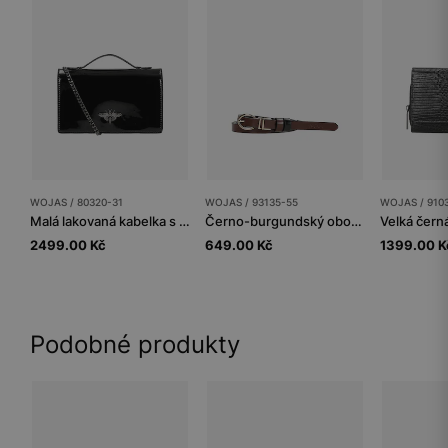
WOJAS / 80320-31
WOJAS / 93135-55
WOJAS / 910
Malá lakovaná kabelka s hmyzem
Černo-burgundský oboustranný dámský pásek
2499.00 Kč
649.00 Kč
1399.00 K
Podobné produkty