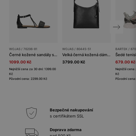
WOJAS / 76206-81
WOJAS / 80445-51
BARTEK / 87
Černé kožené sandály s pletenými řemínky
Velká černá kožená dámská kabelka
1099.00 Kč
3799.00 Kč
679.00 Kč
Nejnižší cena za 30 dní: 1399.00
Nejnižší cena 
Kč
Kč
Původní cena: 2299.00 Kč
Původní cena:
Bezpečné nakupování
s certifikátem SSL
Doprava zdarma
nad 500 Kč