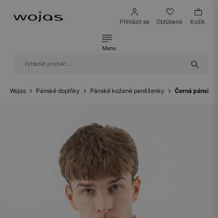
Přihlásit se
Obľúbené
Košík
Menu
Wojas
Pánské doplňky
Pánské kožené peněženky
Černá pánská p