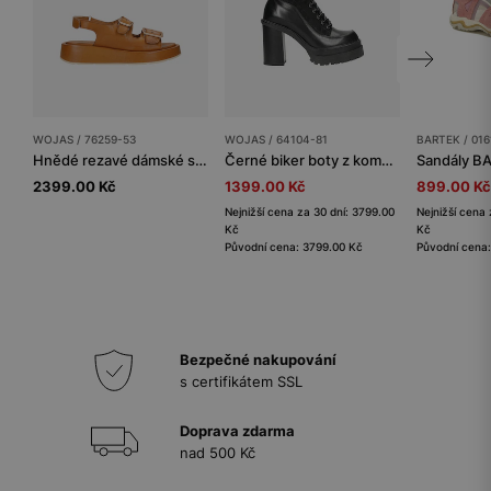
WOJAS / 76259-53
WOJAS / 64104-81
BARTEK / 0161
Hnědé rezavé dámské sandály z kůže
Černé biker boty z kombinované kůže na podpatku
2399.00 Kč
1399.00 Kč
899.00 Kč
Nejnižší cena za 30 dní: 3799.00
Nejnižší cena 
Kč
Kč
Původní cena: 3799.00 Kč
Původní cena:
Bezpečné nakupování
s certifikátem SSL
Doprava zdarma
nad 500 Kč