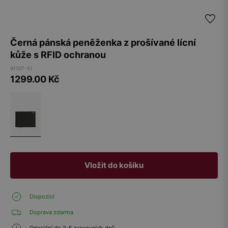
Černá pánská peněženka z prošívané lícní
kůže s RFID ochranou
91107-51
1299.00
Kč
Vložit do košíku
Dispozici
Doprava zdarma
Odeslání do 2-5 pracovních dnů