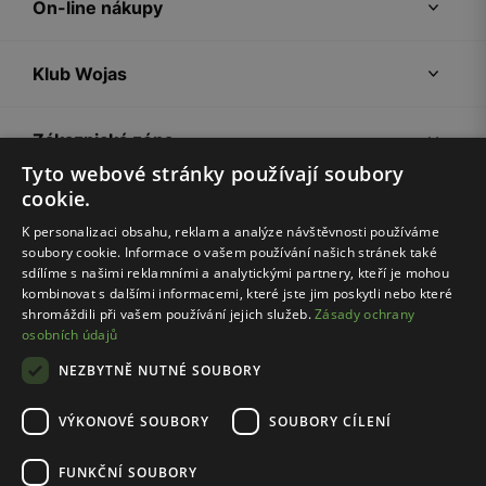
On-line nákupy
Klub Wojas
Zákaznická zóna
Tyto webové stránky používají soubory
cookie.
Společnost Wojas
K personalizaci obsahu, reklam a analýze návštěvnosti používáme
soubory cookie. Informace o vašem používání našich stránek také
Rady
sdílíme s našimi reklamními a analytickými partnery, kteří je mohou
kombinovat s dalšími informacemi, které jste jim poskytli nebo které
shromáždili při vašem používání jejich služeb.
Zásady ochrany
osobních údajů
NEZBYTNĚ NUTNÉ SOUBORY
VÝKONOVÉ SOUBORY
SOUBORY CÍLENÍ
Pravidla e-shopu
Zásady ochrany osobních údajů
FUNKČNÍ SOUBORY