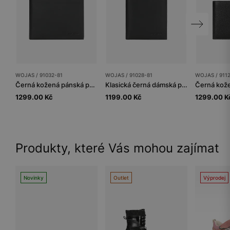
WOJAS / 91032-81
WOJAS / 91028-81
WOJAS / 9112
Černá kožená pánská peněženka na šířku
Klasická černá dámská peněženka z hladké kůže
1299.00 Kč
1199.00 Kč
1299.00 K
Produkty, které Vás mohou zajímat
Novinky
Outlet
Výprodej