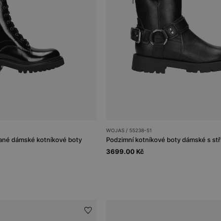
WOJAS / 55238-51
ané dámské kotníkové boty
3699.00 Kč