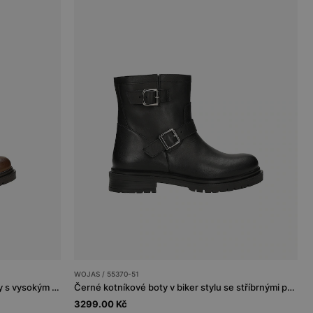
WOJAS / 55370-51
Hnědé kožené dámské kotníkové boty s vysokým šněrováním
Černé kotníkové boty v biker stylu se stříbrnými přezkami
3299.00 Kč