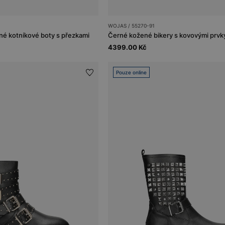
WOJAS / 55270-91
é kotníkové boty s přezkami
Černé kožené bikery s kovovými prvk
4399.00 Kč
Pouze online