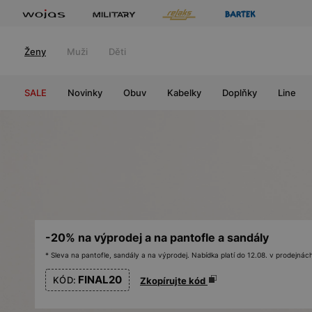
Ženy
Muži
Děti
SALE
Novinky
Obuv
Kabelky
Doplňky
Line
-20% na výprodej a na pantofle a sandály
* Sleva na pantofle, sandály a na výprodej. Nabídka platí do 12.08. v prodejn
FINAL20
KÓD:
Zkopírujte kód