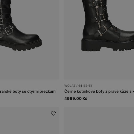
WOJAS / 64153-51
ářské boty se čtyřmi přezkami
4999.00 Kč