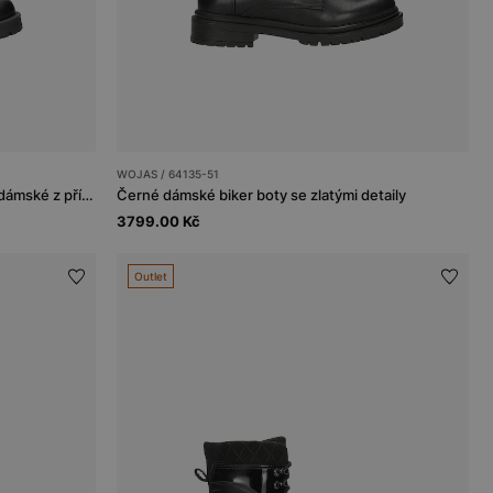
WOJAS / 64135-51
Stylové černé vysoké kotníkové boty dámské z přírodní kůže
Černé dámské biker boty se zlatými detaily
3799.00 Kč
Outlet