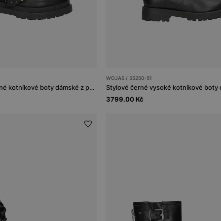
WOJAS / 55250-51
Punkové trendy černé kotníkové boty dámské z přírodní kůže
3799.00 Kč