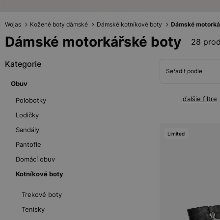
Wojas
Kožené boty dámské
Dámské kotníkové boty
Dámské motorká
Dámské motorkářské boty
28 pro
Kategorie
Seřadit podle
Obuv
ďalšie filtre
Polobotky
Lodičky
Sandály
Limited
Pantofle
Domácí obuv
Kotníkové boty
Trekové boty
Tenisky