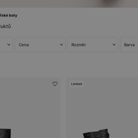
řské boty
duktů
Cena
Rozměr
Barva
Limited