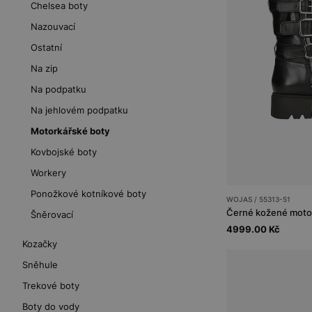
Chelsea boty
Nazouvací
Ostatní
Na zip
Na podpatku
Na jehlovém podpatku
Motorkářské boty
Kovbojské boty
Workery
Ponožkové kotníkové boty
WOJAS / 55313-51
Černé kožené motor
Šněrovací
4999.00 Kč
Kozačky
Sněhule
Trekové boty
Boty do vody