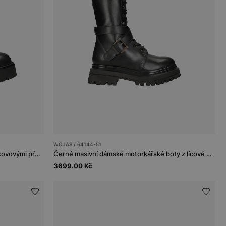
WOJAS / 64144-51
Černé kotníkové boty z pravé kůže s kovovými přezkami a masivní podrážkou
Černé masivní dámské motorkářské boty z lícové kůže
3699.00 Kč