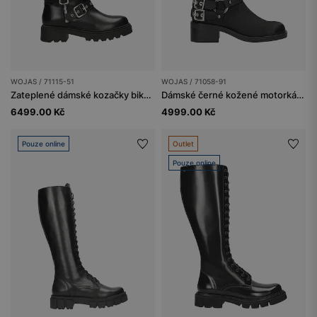
WOJAS / 71115-51
WOJAS / 71058-91
Zateplené dámské kozačky biker stylu z pravé kůže
Dámské černé kožené motorkářské kozačky
6499.00 Kč
4999.00 Kč
Pouze online
Outlet
Pouze online