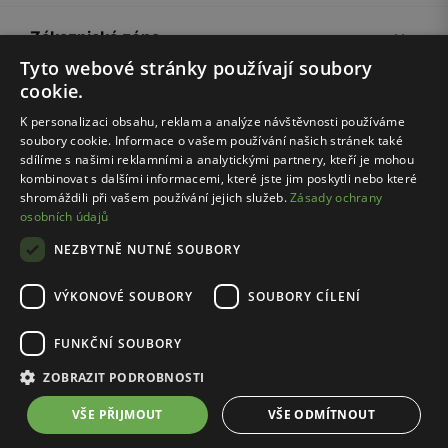
Zákaznická zóna
Tyto webové stránky používají soubory
cookie.
Společnost Wojas
K personalizaci obsahu, reklam a analýze návštěvnosti používáme
soubory cookie. Informace o vašem používání našich stránek také
Rady
sdílíme s našimi reklamními a analytickými partnery, kteří je mohou
kombinovat s dalšími informacemi, které jste jim poskytli nebo které
shromáždili při vašem používání jejich služeb.
Zásady ochrany
osobních údajů
NEZBYTNĚ NUTNÉ SOUBORY
VÝKONOVÉ SOUBORY
SOUBORY CÍLENÍ
Pravidla e-shopu
Zásady ochrany osobních údajů
FUNKČNÍ SOUBORY
Nastavení cookies
ZOBRAZIT PODROBNOSTI
© Wojas 2026
VŠE PŘIJMOUT
VŠE ODMÍTNOUT