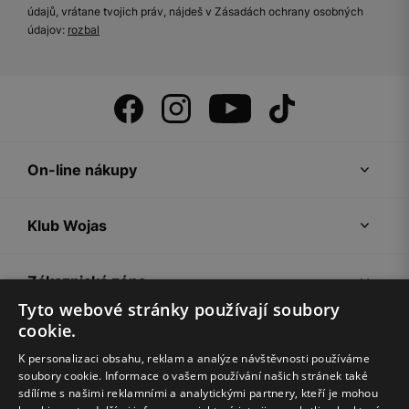
údajů, vrátane tvojich práv, nájdeš v Zásadách ochrany osobných
údajov:
rozbal
On-line nákupy
Klub Wojas
Zákaznická zóna
Tyto webové stránky používají soubory
cookie.
Společnost Wojas
K personalizaci obsahu, reklam a analýze návštěvnosti používáme
soubory cookie. Informace o vašem používání našich stránek také
Rady
sdílíme s našimi reklamními a analytickými partnery, kteří je mohou