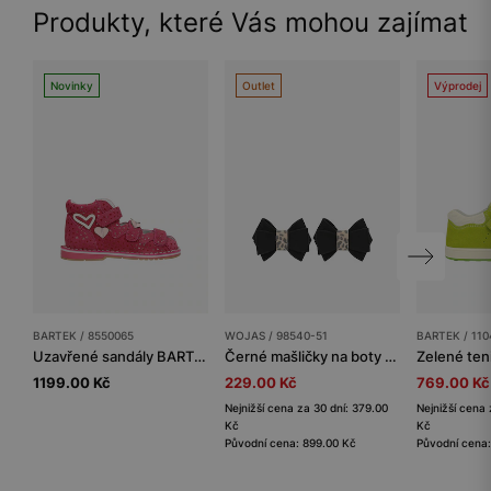
Produkty, které Vás mohou zajímat
Novinky
Outlet
Výprodej
BARTEK / 8550065
WOJAS / 98540-51
BARTEK / 11
Uzavřené sandály BARTEK, 85500-65, pro holčičky, růžové
Černé mašličky na boty se stuhou s leopardím vzorem
1199.00 Kč
229.00 Kč
769.00 Kč
Nejnižší cena za 30 dní: 379.00
Nejnižší cena 
Kč
Kč
Původní cena: 899.00 Kč
Původní cena