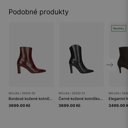
Podobné produkty
Novinky
WOJAS / 55316-55
WOJAS / 55332-51
WOJAS / 553
Bordové kožené kotníčkové boty na podpatku
Černé kožené kotníčkové boty na vysokém podpatku
3699.00 Kč
3699.00 Kč
3499.00 