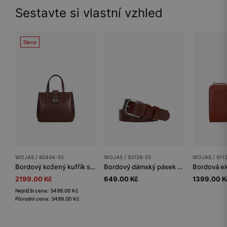
Sestavte si vlastní vzhled
Sleva
WOJAS / 80404-55
WOJAS / 93128-55
WOJAS / 911
Bordový kožený kufřík se zlatým zapínáním
Bordový dámský pásek z lícové kůže se stříbrnou sponou
2199.00 Kč
649.00 Kč
1399.00 K
Nejnižší cena: 3499.00 Kč
Původní cena: 3499.00 Kč