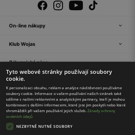
On-line nákupy
Klub Wojas
Zákaznická zóna
Tyto webové stránky používají soubory
cookie.
Společnost Wojas
K personalizaci obsahu, reklam a analýze návštěvnosti používáme
soubory cookie. Informace o vašem používání našich stránek také
Rady
sdílíme s našimi reklamními a analytickými partnery, kteří je mohou
kombinovat s dalšími informacemi, které jste jim poskytli nebo které
shromáždili při vašem používání jejich služeb.
Zásady ochrany
osobních údajů
NEZBYTNĚ NUTNÉ SOUBORY