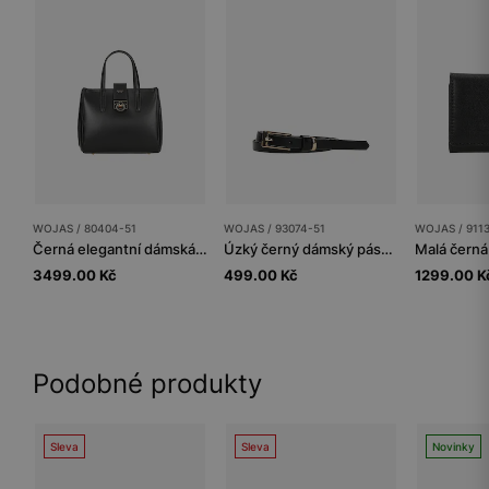
WOJAS / 80404-51
WOJAS / 93074-51
WOJAS / 911
Černá elegantní dámská kabelka typu kufřík
Úzký černý dámský pásek z hladké kůže
3499.00 Kč
499.00 Kč
1299.00 K
Podobné produkty
Sleva
Sleva
Novinky