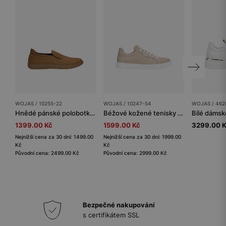
WOJAS / 10255-22
WOJAS / 10247-54
WOJAS / 462
Hnědé pánské polobotky z nubuku na nazouvání
Béžové kožené tenisky pro muže na bílé podrážce
1399.00 Kč
1599.00 Kč
3299.00 
Nejnižší cena za 30 dní: 1499.00
Nejnižší cena za 30 dní: 1999.00
Kč
Kč
Původní cena: 2499.00 Kč
Původní cena: 2999.00 Kč
Bezpečné nakupování
s certifikátem SSL