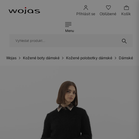
Přihlásit se
Obľúbené
Košík
Menu
Wojas
Kožené boty dámské
Kožené polobotky dámské
Dámské ko