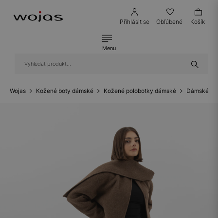
Přihlásit se
Obľúbené
Košík
Menu
Wojas
Kožené boty dámské
Kožené polobotky dámské
Dámské ko