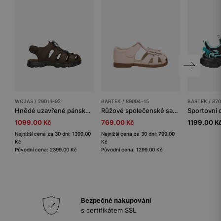
WOJAS / 29016-92
BARTEK / 89004-15
BARTEK / 870
Hnědé uzavřené pánské sandály z crazy horse kůže
Růžové společenské sandály pro dívky s motýlkem
1099.00 Kč
769.00 Kč
1199.00 K
Nejnižší cena za 30 dní: 1399.00
Nejnižší cena za 30 dní: 799.00
Kč
Kč
Původní cena: 2399.00 Kč
Původní cena: 1299.00 Kč
Bezpečné nakupování
s certifikátem SSL