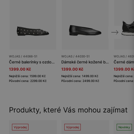
WOJAS / 44066-51
WOJAS / 44030-51
WOJAS / 463
Černé balerínky s ozdobnými cvoky
Dámské černé kožené baleríny
1399.00 Kč
1399.00 Kč
1399.00 K
Nejnižší cena: 1599.00 Kč
Nejnižší cena: 1499.00 Kč
Nejnižší cena
Původní cena: 2299.00 Kč
Původní cena: 2499.00 Kč
Původní cena
Produkty, které Vás mohou zajímat
Výprodej
Výprodej
Novinky