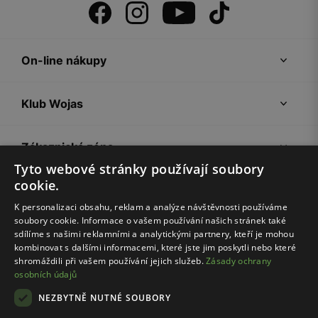
On-line nákupy
Klub Wojas
Zákaznická zóna
Tyto webové stránky používají soubory
cookie.
Společnost Wojas
K personalizaci obsahu, reklam a analýze návštěvnosti používáme
soubory cookie. Informace o vašem používání našich stránek také
Rady
sdílíme s našimi reklamními a analytickými partnery, kteří je mohou
kombinovat s dalšími informacemi, které jste jim poskytli nebo které
shromáždili při vašem používání jejich služeb.
Zásady ochrany
osobních údajů
NEZBYTNĚ NUTNÉ SOUBORY