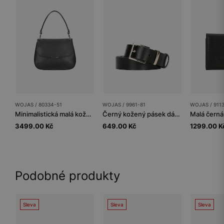
WOJAS / 80334-51
WOJAS / 9961-81
WOJAS / 911
Minimalistická malá kožená kabelka pro každodenní nošení
Černý kožený pásek dámský se zlatou přezkou
3499.00 Kč
649.00 Kč
1299.00 K
Podobné produkty
Sleva
Sleva
Sleva