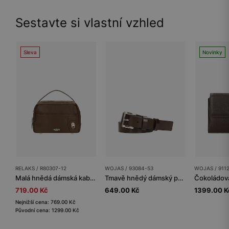
Sestavte si vlastní vzhled
Sleva
Novinky
RELAKS / R80307-12
WOJAS / 93084-53
WOJAS / 911
Malá hnědá dámská kabelka RELAKS
Tmavě hnědý dámský pásek se zlatou sponou
719.00 Kč
649.00 Kč
1399.00 K
Nejnižší cena: 769.00 Kč
Původní cena: 1299.00 Kč