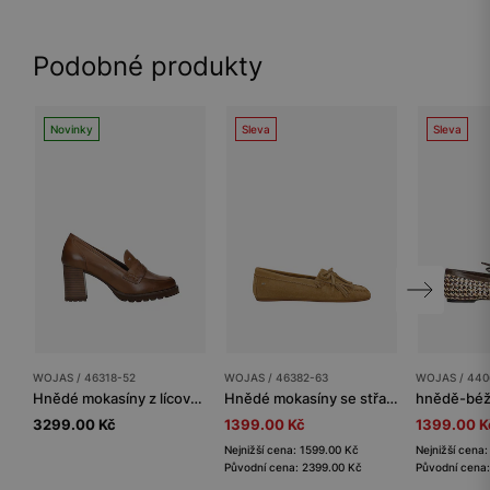
Podobné produkty
Novinky
Sleva
Sleva
WOJAS / 46318-52
WOJAS / 46382-63
WOJAS / 440
Hnědé mokasíny z lícové kůže na podpatku
Hnědé mokasíny se střapci a mašlí
3299.00 Kč
1399.00 Kč
1399.00 K
Nejnižší cena: 1599.00 Kč
Nejnižší cena
Původní cena: 2399.00 Kč
Původní cena