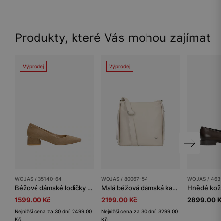
Produkty, které Vás mohou zajímat
Výprodej
Výprodej
WOJAS / 35140-64
WOJAS / 80067-54
WOJAS / 463
Béžové dámské lodičky na nízkém podpatku typu blok
Malá béžová dámská kabelka typu crossbody
1599.00 Kč
2199.00 Kč
2899.00 
Nejnižší cena za 30 dní: 2499.00
Nejnižší cena za 30 dní: 3299.00
Kč
Kč