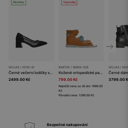
Novinky
Výprodej
WOJAS / 35181-81
BARTEK / 86804-028
WOJAS / 550
Černé večerní lodičky se síťovinou
Kožené ortopedické pantofle BARTEK 86804-028
2499.00 Kč
799.00 Kč
3799.00 
Nejnižší cena za 30 dní: 1899.00
Kč
Původní cena: 1299.00 Kč
Bezpečné nakupování