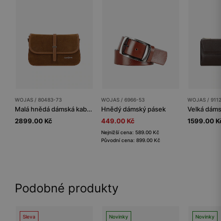
WOJAS / 80483-73
WOJAS / 6966-53
WOJAS / 911
Malá hnědá dámská kabelka z kombinované kůže
Hnědý dámský pásek
2899.00 Kč
449.00 Kč
1599.00 K
Nejnižší cena: 589.00 Kč
Původní cena: 899.00 Kč
Podobné produkty
Sleva
Novinky
Novinky