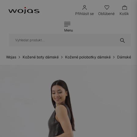
Přihlásit se
Obľúbené
Košík
Menu
Wojas
Kožené boty dámské
Kožené polobotky dámské
Dámské ko