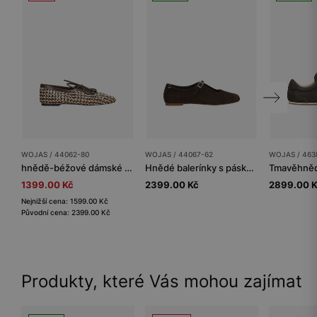
WOJAS / 44062-80
WOJAS / 44067-62
WOJAS / 463
hnědě-béžové dámské balerínky z pleteniny
Hnědé balerínky s páskem na podešvi
1399.00 Kč
2399.00 Kč
2899.00 
Nejnižší cena: 1599.00 Kč
Původní cena: 2399.00 Kč
Produkty, které Vás mohou zajímat