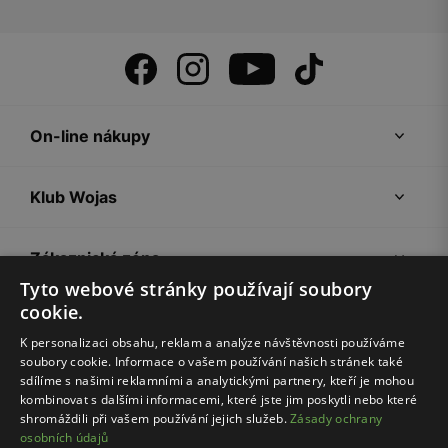
On-line nákupy
Klub Wojas
Zákaznická zóna
Tyto webové stránky používají soubory
cookie.
Společnost Wojas
K personalizaci obsahu, reklam a analýze návštěvnosti používáme
soubory cookie. Informace o vašem používání našich stránek také
Rady
sdílíme s našimi reklamními a analytickými partnery, kteří je mohou
kombinovat s dalšími informacemi, které jste jim poskytli nebo které
shromáždili při vašem používání jejich služeb.
Zásady ochrany
osobních údajů