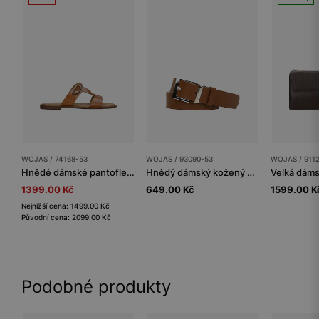
WOJAS / 74168-53
WOJAS / 93090-53
WOJAS / 911
Hnědé dámské pantofle s přezkou
Hnědý dámský kožený pásek s hranatou sponou
1399.00 Kč
649.00 Kč
1599.00 K
Nejnižší cena: 1499.00 Kč
Původní cena: 2099.00 Kč
Podobné produkty