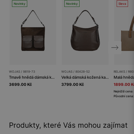
Novinky
Novinky
Sleva
WOJAS / 9819-73
WOJAS / 80428-52
RELAKS / R80
Tmavě hnědá dámská kožená kabelka
Velká dámská kožená kabelka v čokoládově hnědé barvě
3699.00 Kč
3799.00 Kč
1899.00 K
Nejnižší cena
Původní cena
Produkty, které Vás mohou zajímat