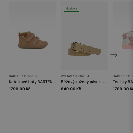
Novinky
BARTEK / 11025106
WOJAS / 93084-54
BARTEK / 115
Kotníkové boty BARTEK 11025106, béžové
Béžový kožený pásek se zlatou sponou
1799.00 Kč
649.00 Kč
1799.00 K