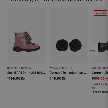
Výprodej
BARTEK / 14035104
WOJAS / 98543-11
WOJAS / 102
Soft BARTEK 14035104, pro dívky, růžové
Černá růže - odepínací ozdoba na boty
1799.00 Kč
649.00 Kč
1599.00 K
Nejnižší cena 
Kč
Původní cena