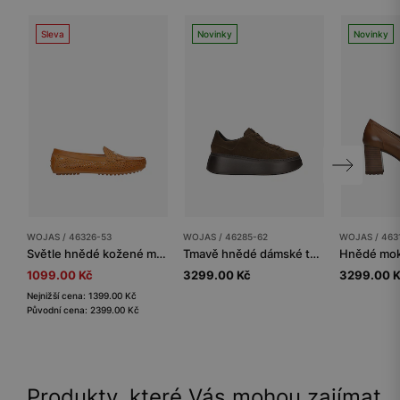
Sleva
Novinky
Novinky
WOJAS / 46326-53
WOJAS / 46285-62
WOJAS / 463
Světle hnědé kožené mokasíny s perforací
Tmavě hnědé dámské tenisky na platformě
1099.00 Kč
3299.00 Kč
3299.00 
Nejnižší cena: 1399.00 Kč
Původní cena: 2399.00 Kč
Produkty, které Vás mohou zajímat