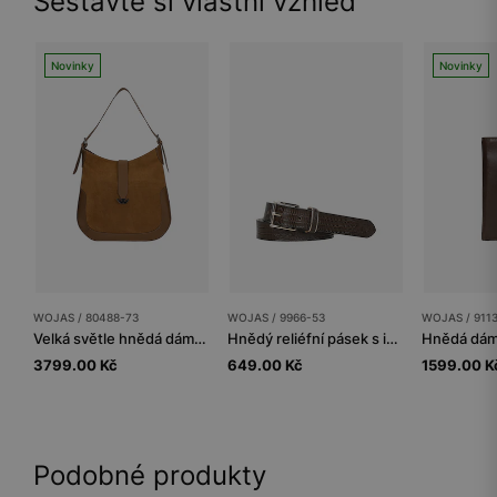
Sestavte si vlastní vzhled
Novinky
Novinky
WOJAS / 80488-73
WOJAS / 9966-53
WOJAS / 911
Velká světle hnědá dámská kabelka z kombinované kůže
Hnědý reliéfní pásek s imitací krokodýlí kůže se zlatými doplňky
3799.00 Kč
649.00 Kč
1599.00 K
Podobné produkty