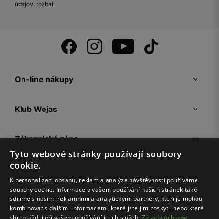
údajov:
rozbal
On-line nákupy
Klub Wojas
Zákaznická zóna
Tyto webové stránky používají soubory
cookie.
Společnost Wojas
K personalizaci obsahu, reklam a analýze návštěvnosti používáme
soubory cookie. Informace o vašem používání našich stránek také
Rady
sdílíme s našimi reklamními a analytickými partnery, kteří je mohou
kombinovat s dalšími informacemi, které jste jim poskytli nebo které
shromáždili při vašem používání jejich služeb.
Zásady ochrany