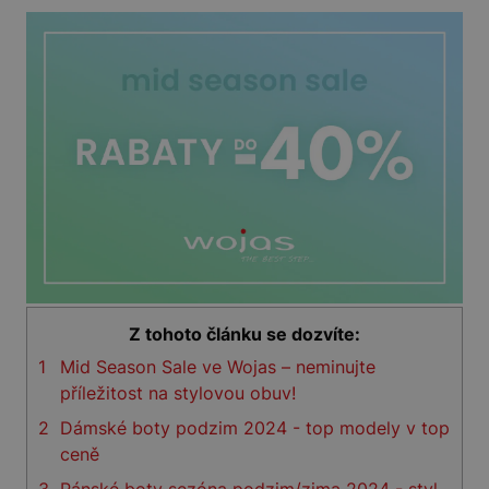
Z tohoto článku se dozvíte:
1
Mid Season Sale ve Wojas – neminujte
příležitost na stylovou obuv!
2
Dámské boty podzim 2024 - top modely v top
ceně
3
Pánské boty sezóna podzim/zima 2024 - styl