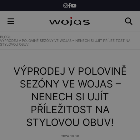
ŽENY
MUŽI
BLOG
VÝPRODEJ V POLOVINĚ SEZÓNY VE WOJAS – NENECH SI UJÍT PŘÍLEŽITOST NA
STYLOVOU OBUV!
SHOP
VÝPRODEJ V POLOVINĚ
SEZÓNY VE WOJAS –
NENECH SI UJÍT
PŘÍLEŽITOST NA
STYLOVOU OBUV!
2024-10-28