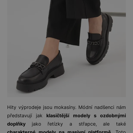
Hity výprodeje jsou mokasíny. Módní nadšenci nám
představují jak
klasičtější modely s ozdobnými
doplňky
jako řetízky a střapce, ale také
charakterné modely na masivní platformě
. Toto