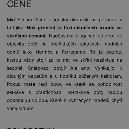
CENĚ
Mid Season Sale je ideální okamžik na pořádek v
botníku.
Náš přehled je fúzí aktuálních trendů se
skvělými cenami.
Nadčasová elegance polobot se
objevila opět na přehlídkách takových módních
domů jako Hermès a Ferragamo. To je pozice,
kterou vždy stojí za to mít ve skříni nezávisle na
sezóně. Šněrovací boty? Ale ano! Vynikající k
dlouhým kabátům a u kotníků zúženým kalhotám.
Pokud máte rádi obuv, ve které se pohodlnost
setkává s praktičností, kotníkové boty budou
dokonalou volbou. Které z vybraných modelů chytí
vaše srdce?