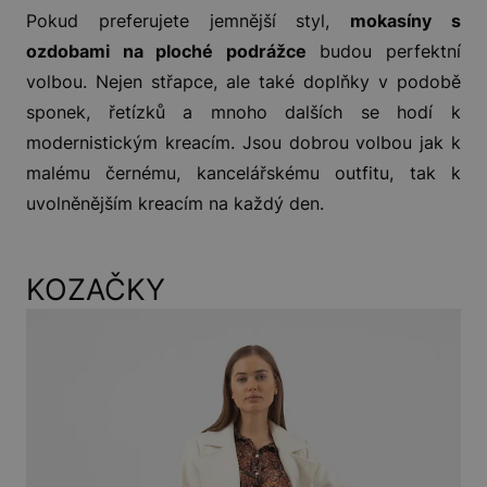
Pokud preferujete jemnější styl,
mokasíny s
ozdobami na ploché podrážce
budou perfektní
volbou. Nejen střapce, ale také doplňky v podobě
sponek, řetízků a mnoho dalších se hodí k
modernistickým kreacím. Jsou dobrou volbou jak k
malému černému, kancelářskému outfitu, tak k
uvolněnějším kreacím na každý den.
KOZAČKY