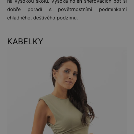
na vysokou školu. Vysoká holeň šněrovacích bot si
dobře poradí s povětrnostními podmínkami
chladného, deštivého podzimu.
KABELKY