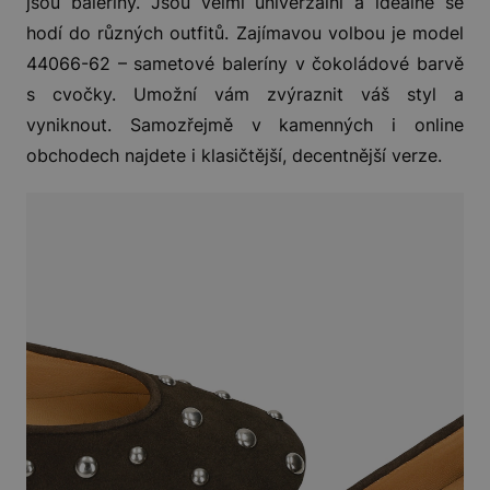
jsou baleríny. Jsou velmi univerzální a ideálně se
hodí do různých outfitů. Zajímavou volbou je model
44066-62 – sametové baleríny v čokoládové barvě
s cvočky. Umožní vám zvýraznit váš styl a
vyniknout. Samozřejmě v kamenných i online
obchodech najdete i klasičtější, decentnější verze.