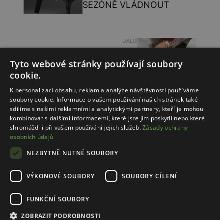
SEZÓNĚ VLÁDNOUT
DALŠÍ
DÁMSKÉ MOKASÍNY NA
Tyto webové stránky používají soubory
PODZIM-ŽEBŘÍČEK
cookie.
NEJOBLÍBENĚJŠÍCH
MODELŮ
K personalizaci obsahu, reklam a analýze návštěvnosti používáme
soubory cookie. Informace o vašem používání našich stránek také
sdílíme s našimi reklamními a analytickými partnery, kteří je mohou
kombinovat s dalšími informacemi, které jste jim poskytli nebo které
shromáždili při vašem používání jejich služeb.
Zásady ochrany
osobních údajů
NEZBYTNĚ NUTNÉ SOUBORY
VÝKONOVÉ SOUBORY
SOUBORY CÍLENÍ
FUNKČNÍ SOUBORY
ZOBRAZIT PODROBNOSTI