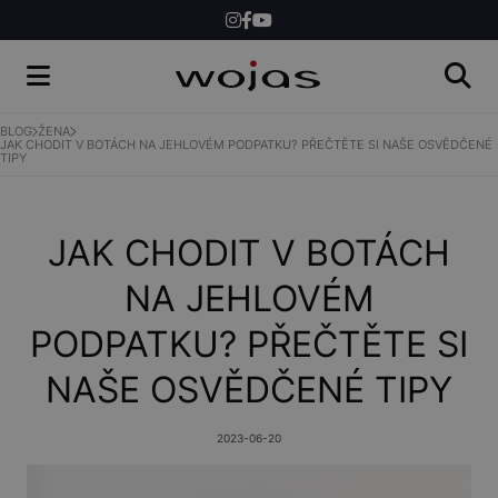
ŽENY
MUŽI
BLOG
ŽENA
JAK CHODIT V BOTÁCH NA JEHLOVÉM PODPATKU? PŘEČTĚTE SI NAŠE OSVĚDČENÉ
TIPY
SHOP
JAK CHODIT V BOTÁCH
NA JEHLOVÉM
PODPATKU? PŘEČTĚTE SI
NAŠE OSVĚDČENÉ TIPY
2023-06-20