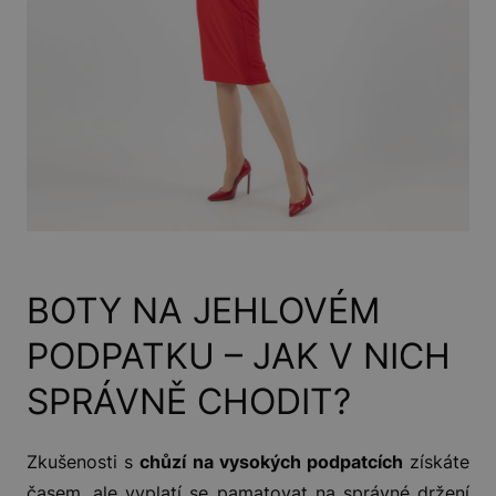
BOTY NA JEHLOVÉM
PODPATKU – JAK V NICH
SPRÁVNĚ CHODIT?
Zkušenosti s
chůzí na vysokých podpatcích
získáte
časem, ale vyplatí se pamatovat na správné držení