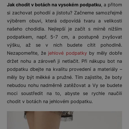
Jak chodit v botách na vysokém podpatku
, a přitom
si zachovat pohodlí a jistotu? Začneme samozřejmě
výběrem obuvi, která odpovídá tvaru a velikosti
našeho chodidla. Nejlepší je začít s mírně nižším
podpatkem, např. 5-7 cm, a postupně zvyšovat
výšku, až se v nich budete cítit pohodlně.
Nezapomeňte, že
jehlové podpatky
by měly dobře
držet nohu a zároveň ji netlačit. Při nákupu bot na
podpatku dbejte na kvalitu provedení a materiály –
měly by být měkké a pružné. Tím zajistíte, že boty
nebudou nohu nadměrně zatěžovat a Vy se budete
moci soustředit na to, abyste se rychle naučili
chodit v botách na jehlovém podpatku.