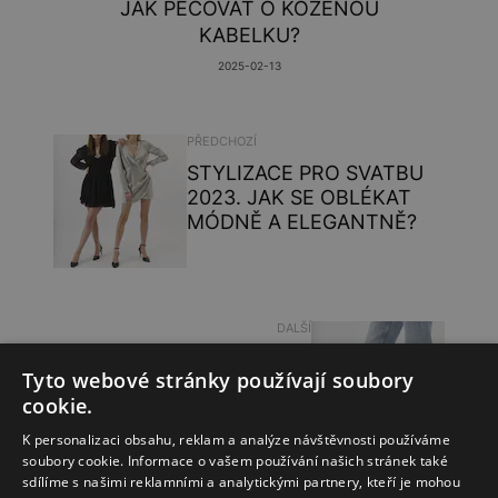
JAK PEČOVAT O KOŽENOU
KABELKU?
2025-02-13
PŘEDCHOZÍ
STYLIZACE PRO SVATBU
2023. JAK SE OBLÉKAT
MÓDNĚ A ELEGANTNĚ?
DALŠÍ
STYLIZACE SE SANDÁLY
Tyto webové stránky používají soubory
NA SLOUPKU. JAK JE
cookie.
NOSIT A S ČÍM JE
KOMBINOVAT?
K personalizaci obsahu, reklam a analýze návštěvnosti používáme
soubory cookie. Informace o vašem používání našich stránek také
sdílíme s našimi reklamními a analytickými partnery, kteří je mohou