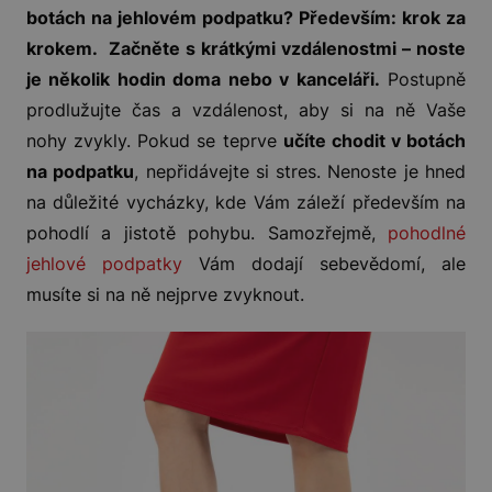
botách na jehlovém podpatku? Především: krok za
krokem. Začněte s krátkými vzdálenostmi – noste
je několik hodin doma nebo v kanceláři.
Postupně
prodlužujte čas a vzdálenost, aby si na ně Vaše
nohy zvykly. Pokud se teprve
učíte chodit v botách
na podpatku
, nepřidávejte si stres. Nenoste je hned
na důležité vycházky, kde Vám záleží především na
pohodlí a jistotě pohybu. Samozřejmě,
pohodlné
jehlové podpatky
Vám dodají sebevědomí, ale
musíte si na ně nejprve zvyknout.