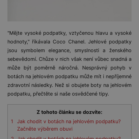
"Mějte vysoké podpatky, vztyčenou hlavu a vysoké
hodnoty," říkávala Coco Chanel. Jehlové podpatky
jsou symbolem elegance, smyslnosti a ženského
sebevědomí. Chůze v nich však není vůbec snadná a
může být poměrně náročná. Nesprávný pohyb v
botách na jehlovém podpatku může mít i nepříjemné
zdravotní následky. Než si obujete boty na jehlovém
podpatku, přečtěte si naše osvědčené tipy.
Z tohoto článku se dozvíte:
1
Jak chodit v botách na jehlovém podpatku?
Začněte výběrem obuvi
2
Jak chodit v botách na jehlovém podpatku?