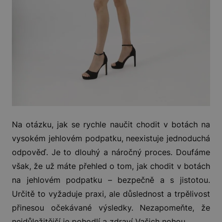
Na otázku, jak se rychle naučit chodit v botách na
vysokém jehlovém podpatku, neexistuje jednoduchá
odpověď. Je to dlouhý a náročný proces. Doufáme
však, že už máte přehled o tom, jak chodit v botách
na jehlovém podpatku – bezpečně a s jistotou.
Určitě to vyžaduje praxi, ale důslednost a trpělivost
přinesou očekávané výsledky. Nezapomeňte, že
nejdůležitější je pohodlí a zdraví Vašich nohou.