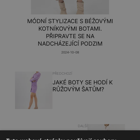
MÓDNÍ STYLIZACE S BÉŽOVÝMI
KOTNÍKOVÝMI BOTAMI.
PŘIPRAVTE SE NA
NADCHÁZEJÍCÍ PODZIM
2024-10-08
PŘEDCHOZÍ
JAKÉ BOTY SE HODÍ K
RŮŽOVÝM ŠATŮM?
DALŠÍ
JAK CHODIT V BOTÁCH