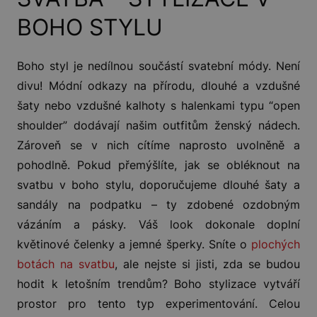
BOHO STYLU
Boho styl je nedílnou součástí svatební módy. Není
divu! Módní odkazy na přírodu, dlouhé a vzdušné
šaty nebo vzdušné kalhoty s halenkami typu “open
shoulder” dodávají našim outfitům ženský nádech.
Zároveň se v nich cítíme naprosto uvolněně a
pohodlně. Pokud přemýšlíte, jak se obléknout na
svatbu v boho stylu, doporučujeme dlouhé šaty a
sandály na podpatku – ty zdobené ozdobným
vázáním a pásky. Váš look dokonale doplní
květinové čelenky a jemné šperky. Sníte o
plochých
botách na svatbu
, ale nejste si jisti, zda se budou
hodit k letošním trendům? Boho stylizace vytváří
prostor pro tento typ experimentování. Celou