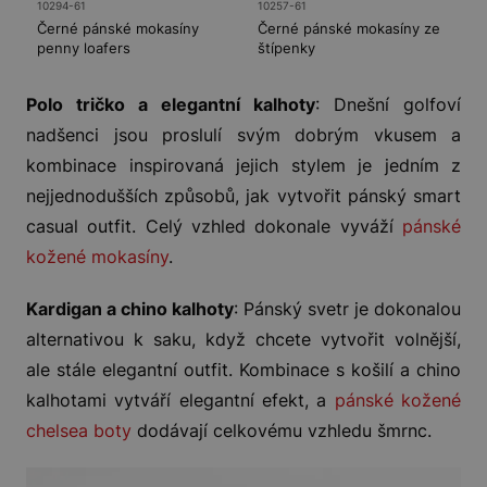
10294-61
10257-61
1
Černé pánské mokasíny
Černé pánské mokasíny ze
Č
penny loafers
štípenky
p
Polo tričko a elegantní kalhoty
: Dnešní golfoví
nadšenci jsou proslulí svým dobrým vkusem a
kombinace inspirovaná jejich stylem je jedním z
nejjednodušších způsobů, jak vytvořit pánský smart
casual outfit. Celý vzhled dokonale vyváží
pánské
kožené mokasíny
.
Kardigan a chino kalhoty
: Pánský svetr je dokonalou
alternativou k saku, když chcete vytvořit volnější,
ale stále elegantní outfit. Kombinace s košilí a chino
kalhotami vytváří elegantní efekt, a
pánské kožené
chelsea boty
dodávají celkovému vzhledu šmrnc.