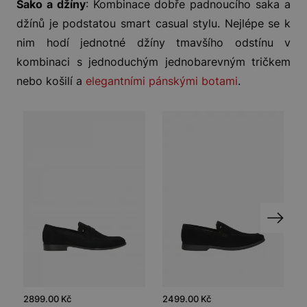
Sako a džíny
: Kombinace dobře padnoucího saka a
džínů je podstatou smart casual stylu. Nejlépe se k
nim hodí jednotné džíny tmavšího odstínu v
kombinaci s jednoduchým jednobarevným tričkem
nebo košilí a
elegantními pánskými botami
.
2899.00 Kč
2499.00 Kč
2