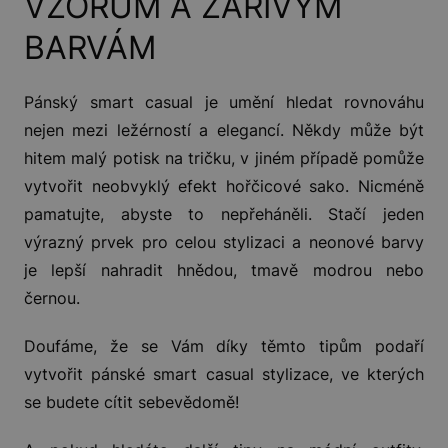
VZORŮM A ZÁŘIVÝM
BARVÁM
Pánský smart casual je umění hledat rovnováhu
nejen mezi ležérností a elegancí. Někdy může být
hitem malý potisk na tričku, v jiném případě pomůže
vytvořit neobvyklý efekt hořčicové sako. Nicméně
pamatujte, abyste to nepřeháněli. Stačí jeden
výrazný prvek pro celou stylizaci a neonové barvy
je lepší nahradit hnědou, tmavě modrou nebo
černou.
Doufáme, že se Vám díky těmto tipům podaří
vytvořit pánské smart casual stylizace, ve kterých
se budete cítit sebevědomě!