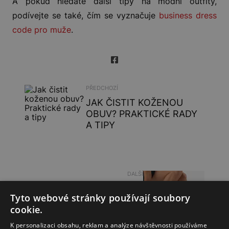
A pokud hledáte další tipy na módní outfity,
podívejte se také, čím se vyznačuje
business dress
code pro muže
.
PŘEDCHOZÍ
JAK ČISTIT KOŽENOU
OBUV? PRAKTICKÉ RADY
A TIPY
DALŠÍ
JAK SI VYBRAT VELIKOST
Tyto webové stránky používají soubory
BOT? KOMPLEXNÍ
cookie.
PRŮVODCE
K personalizaci obsahu, reklam a analýze návštěvnosti používáme