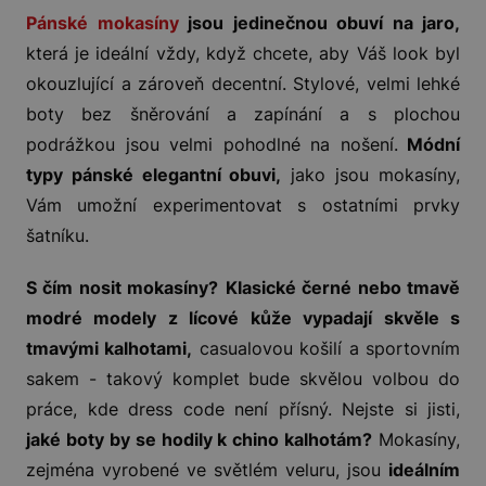
Pánské mokasíny
jsou jedinečnou obuví na jaro,
která je ideální vždy, když chcete, aby Váš look byl
okouzlující a zároveň decentní. Stylové, velmi lehké
boty bez šněrování a zapínání a s plochou
podrážkou jsou velmi pohodlné na nošení.
Módní
typy pánské elegantní obuvi,
jako jsou mokasíny,
Vám umožní experimentovat s ostatními prvky
šatníku.
S čím nosit mokasíny?
Klasické černé nebo tmavě
modré modely z lícové kůže vypadají skvěle s
tmavými kalhotami,
casualovou košilí a sportovním
sakem - takový komplet bude skvělou volbou do
práce, kde dress code není přísný. Nejste si jisti,
jaké boty by se hodily k chino kalhotám?
Mokasíny,
zejména vyrobené ve světlém veluru, jsou
ideálním