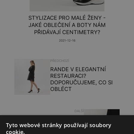
STYLIZACE PRO MALÉ ŽENY -
JAKÉ OBLEČENÍ A BOTY NÁM
PŘIDÁVAJÍ CENTIMETRY?
2021-12-16
PŘEDCHOZÍ
RANDE V ELEGANTNÍ
RESTAURACI?
DOPORUČUJEME, CO SI
OBLÉCT
DALŠÍ
JAK ČISTIT SEMIŠ A
Tyto webové stránky používají soubory
VELUR, ABY NEDOŠLO K
cookie.
POŠKOZENÍ OBUVI?