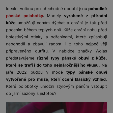
Ideální volbou pro přechodné období jsou
pohodlné
pánské polobotky
.
Modely
vyrobené z přírodní
kůže
umožňují nohám dýchat a chrání je tak před
pocením během teplých dnů. Kůže chrání nohu před
bolestivými otlaky a odřeninami, které způsobují
nepohodlí a zbavují radosti i z toho nejpečlivěji
připraveného outfitu. V nabídce značky Wojas
představujeme
různé typy pánské obuvi z kůže,
které se trefí i do toho nejnáročnějšího vkusu.
Na
jaře 2022 budou v módě
typy pánské obuvi
vytvořené pro muže, kteří ocení klasický vzhled.
Které polobotky umožní stylovým pánům vstoupit
do jarní sezóny s jistotou?