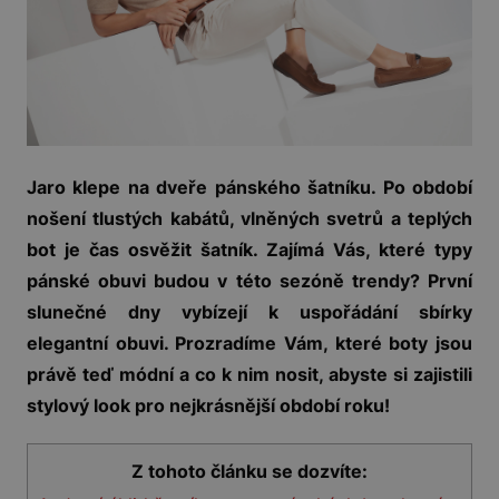
Jaro klepe na dveře pánského šatníku. Po období
nošení tlustých kabátů, vlněných svetrů a teplých
bot je čas osvěžit šatník. Zajímá Vás, které typy
pánské obuvi budou v této sezóně trendy? První
slunečné dny vybízejí k uspořádání sbírky
elegantní obuvi. Prozradíme Vám, které boty jsou
právě teď módní a co k nim nosit, abyste si zajistili
stylový look pro nejkrásnější období roku!
Z tohoto článku se dozvíte: