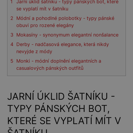
1
Jarní úklid šatníku - typy pánských bot, které
se vyplatí mít v šatníku
2
Módní a pohodlné polobotky - typy pánské
obuvi pro rozené elegány
3
Mokasíny - synonymum elegantní nonšalance
4
Derby - nadčasová elegance, která nikdy
nevyjde z módy
5
Monki - módní doplnění elegantních a
casualových pánských outfitů
JARNÍ ÚKLID ŠATNÍKU -
TYPY PÁNSKÝCH BOT,
KTERÉ SE VYPLATÍ MÍT V
ŠATNÍKU