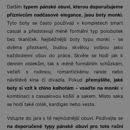
Dalším
typem pánské obuvi, kterou doporučujeme
příznivcům nadčasové elegance, jsou boty monki.
Tyto boty se často používají v kompletech smart
casual a představují méně formální typ polobotek
bez tkaniček. Nejběžnější boty typu monki - se
dvěma přezkami, budou skvělou volbou jako
každodenní obuv do práce. Skvěle se hodí jak k
denním oblekům, tak k méně formálním schůzkám,
večeři s rodinou, romantickému rande nebo
návštěvě kina či divadla. Pokud
přemýšlíte, jaké
boty si vzít k chino kalhotám - vsaďte na monki
v
kombinaci s casualovou košilí a sakem. Místo saka
se hodí také rolák, kardigan nebo vesta.
Vstupte do jara v té nejmódnější obuvi. Podívejte se
na doporučené typy pánské obuvi pro toto roční