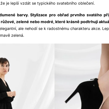
kže je lepší vzdát se typického svatebního oblečení.
tlumené barvy. Stylizace pro obřad prvního svatého při
růžové, zelené nebo modré, které krásně podtrhují aktuál
elegantní, ale nehodí se k radostnému charakteru akce. Lep
mavě zelená.