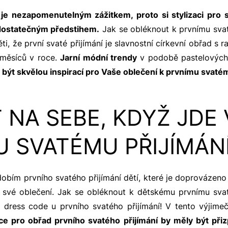
e
je nezapomenutelným zážitkem, proto si stylizaci pro s
dostatečným předstihem.
Jak se obléknout k prvnímu sva
i, že první svaté přijímání je slavnostní církevní obřad s
měsíců v roce.
Jarní módní trendy
v podobě pastelových 
být skvělou inspirací pro Vaše oblečení k prvnímu svatém
T NA SEBE, KDYŽ JDE
U SVATÉMU PŘIJÍMÁN
bdobím prvního svatého přijímání dětí, které je doprovázeno
 své oblečení. Jak se obléknout k dětskému prvnímu sva
y dress code u prvního svatého přijímání! V tento výjime
ace pro obřad prvního svatého přijímání by měly být přiz