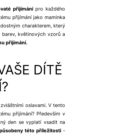
vaté přijímání
pro každého
tému přijímání jako maminka
 radostným charakterem, který
barev, květinových vzorů a
u přijímání.
 VAŠE DÍTĚ
Í?
 zvláštními oslavami. V tento
tému přijímání? Především v
čný den se vyplatí vsadit na
působeny této příležitosti
-