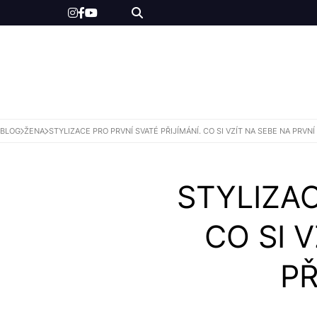
ŽENY
MUŽI
BLOG
ŽENA
STYLIZACE PRO PRVNÍ SVATÉ PŘIJÍMÁNÍ. CO SI VZÍT NA SEBE NA PRVNÍ
SHOP
STYLIZAC
CO SI 
PŘ