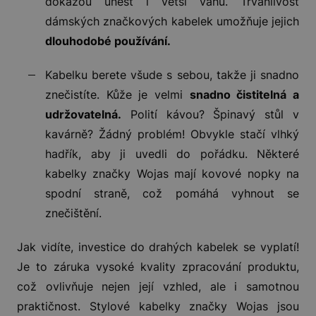
dokážou unést i větší váhu. Trvanlivost
dámských značkových kabelek umožňuje jejich
dlouhodobé používání.
Kabelku berete všude s sebou, takže ji snadno
znečistíte. Kůže je velmi
snadno čistitelná a
udržovatelná.
Polití kávou? Špinavý stůl v
kavárně? Žádný problém! Obvykle stačí vlhký
hadřík, aby ji uvedli do pořádku. Některé
kabelky značky Wojas mají kovové nopky na
spodní straně, což pomáhá vyhnout se
znečištění.
Jak vidíte, investice do drahých kabelek se vyplatí!
Je to záruka vysoké kvality zpracování produktu,
což ovlivňuje nejen její vzhled, ale i samotnou
praktičnost. Stylové kabelky značky Wojas jsou