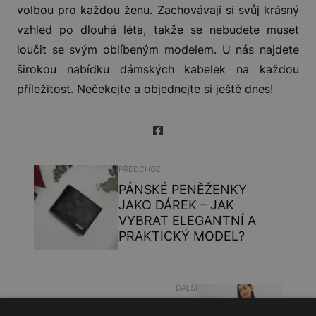
volbou pro každou ženu. Zachovávají si svůj krásný
vzhled po dlouhá léta, takže se nebudete muset
loučit se svým oblíbeným modelem. U nás najdete
širokou nabídku dámských kabelek na každou
příležitost. Nečekejte a objednejte si ještě dnes!
PŘEDCHOZÍ
PÁNSKÉ PENĚŽENKY
JAKO DÁREK – JAK
VYBRAT ELEGANTNÍ A
PRAKTICKÝ MODEL?
DALŠÍ
NEJMÓDNĚJŠÍ DÁMSKÉ