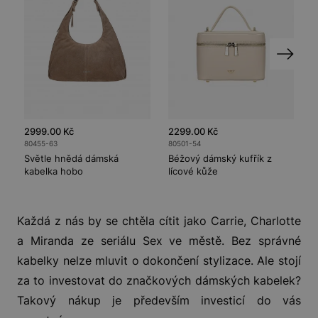
2999.00 Kč
2299.00 Kč
3
80455-63
80501-54
8
Světle hnědá dámská
Béžový dámský kufřík z
B
kabelka hobo
lícové kůže
k
Každá z nás by se chtěla cítit jako Carrie, Charlotte
a Miranda ze seriálu Sex ve městě. Bez správné
kabelky nelze mluvit o dokončení stylizace. Ale stojí
za to investovat do značkových dámských kabelek?
Takový nákup je především investicí do vás