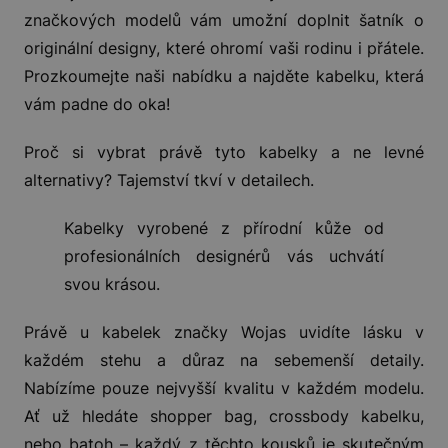
značkových modelů vám umožní doplnit šatník o
originální designy, které ohromí vaši rodinu i přátele.
Prozkoumejte naši nabídku a najděte kabelku, která
vám padne do oka!
Proč si vybrat právě tyto kabelky a ne levné
alternativy? Tajemství tkví v detailech.
Kabelky vyrobené z přírodní kůže od
profesionálních designérů vás uchvátí
svou krásou.
Právě u kabelek značky Wojas uvidíte lásku v
každém stehu a důraz na sebemenší detaily.
Nabízíme pouze nejvyšší kvalitu v každém modelu.
Ať už hledáte shopper bag, crossbody kabelku,
nebo batoh – každý z těchto kousků je skutečným