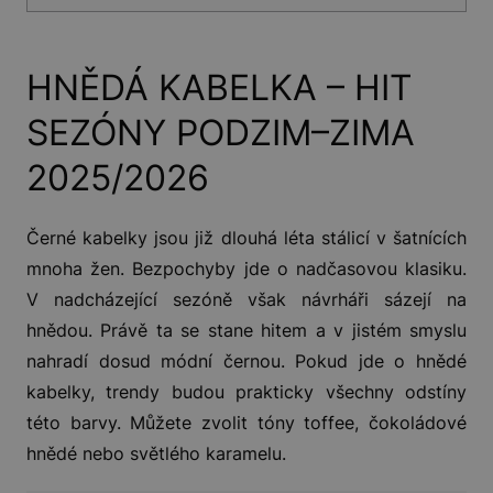
HNĚDÁ KABELKA – HIT
SEZÓNY PODZIM–ZIMA
2025/2026
Černé kabelky jsou již dlouhá léta stálicí v šatnících
mnoha žen. Bezpochyby jde o nadčasovou klasiku.
V nadcházející sezóně však návrháři sázejí na
hnědou. Právě ta se stane hitem a v jistém smyslu
nahradí dosud módní černou. Pokud jde o hnědé
kabelky, trendy budou prakticky všechny odstíny
této barvy. Můžete zvolit tóny toffee, čokoládové
hnědé nebo světlého karamelu.