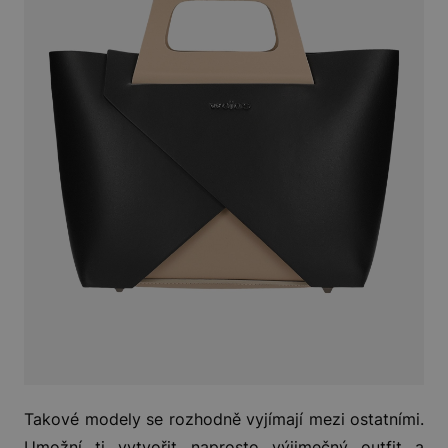
Takové modely se rozhodně vyjímají mezi ostatními.
Umožní ti vytvořit naprosto výjimečný outfit a