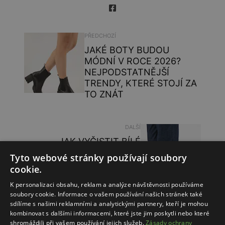
PŘEDCHOZÍ
JAKÉ BOTY BUDOU
MÓDNÍ V ROCE 2026?
NEJPODSTATNĚJŠÍ
TRENDY, KTERÉ STOJÍ ZA
TO ZNÁT
DALŠÍ
JAK VYČISTIT BÍLÉ
TKANIČKY, ABY
Tyto webové stránky používají soubory
VYPADALY JAKO NOVÉ?
cookie.
PODÍVEJ SE NA NEJLEPŠÍ
METODY!
K personalizaci obsahu, reklam a analýze návštěvnosti používáme
soubory cookie. Informace o vašem používání našich stránek také
sdílíme s našimi reklamními a analytickými partnery, kteří je mohou
kombinovat s dalšími informacemi, které jste jim poskytli nebo které
shromáždili při vašem používání jejich služeb.
Zásady ochrany