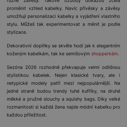
různé závěsy. Takové ozdoby dokážou zcela
proměnit vzhled kabelky. Navíc přívěsky a závěsy
umožňují personalizaci kabelky a vyjádření vlastního
stylu. Můžeš tak experimentovat a měnit je podle
stylizace.
Dekorativní doplňky se skvěle hodí jak k elegantním
koženým kabelkám, tak ke semišovým
shopperkám.
Sezóna 2026 rozhodně překvapuje velmi odlišnou
stylistikou kabelek. Nejen klasické tvary, ale i
netypické modely patří mezi nejpopulárnější. Na
jedné straně budou trendy tuhé kufříky, na druhé
měkké a pružné slouchy a squishy bags. Díky velké
rozmanitosti si každá žena najde módní kabelku pro
každou příležitost.