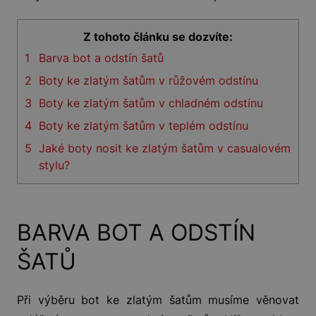
Z tohoto článku se dozvíte:
1
Barva bot a odstín šatů
2
Boty ke zlatým šatům v růžovém odstínu
3
Boty ke zlatým šatům v chladném odstínu
4
Boty ke zlatým šatům v teplém odstínu
5
Jaké boty nosit ke zlatým šatům v casualovém
stylu?
BARVA BOT A ODSTÍN
ŠATŮ
Při výběru bot ke zlatým šatům musíme věnovat