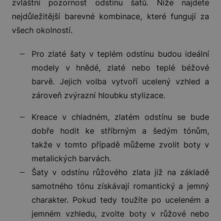
zvláštní pozornost odstínu šatů. Níže najdete
nejdůležitější barevné kombinace, které fungují za
všech okolností.
Pro zlaté šaty v teplém odstínu budou ideální
modely v hnědé, zlaté nebo teplé béžové
barvě. Jejich volba vytvoří ucelený vzhled a
zároveň zvýrazní hloubku stylizace.
Kreace v chladném, zlatém odstínu se bude
dobře hodit ke stříbrným a šedým tónům,
takže v tomto případě můžeme zvolit boty v
metalických barvách.
Šaty v odstínu růžového zlata již na základě
samotného tónu získávají romantický a jemný
charakter. Pokud tedy toužíte po uceleném a
jemném vzhledu, zvolte boty v růžové nebo